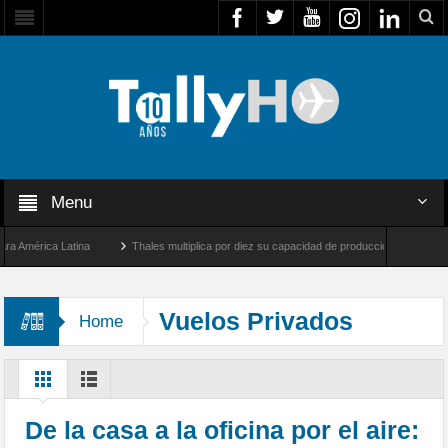
Menu
érica Latina
Thales multiplica por diez su capacidad de producción de radares en Br
Ángeles y Farnborough, Reino Unido
Airbus U030 Flexrotor inicia sus operaciones c
Vuelos Privados
Home
De la casa a la oficina por el aire: