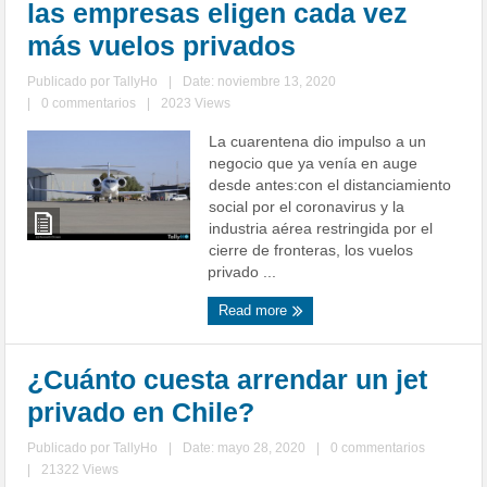
las empresas eligen cada vez
más vuelos privados
Publicado por
TallyHo
|
Date: noviembre 13, 2020
|
0 commentarios
|
2023 Views
La cuarentena dio impulso a un
negocio que ya venía en auge
desde antes:con el distanciamiento
social por el coronavirus y la
industria aérea restringida por el
cierre de fronteras, los vuelos
privado ...
Read more
¿Cuánto cuesta arrendar un jet
privado en Chile?
Publicado por
TallyHo
|
Date: mayo 28, 2020
|
0 commentarios
|
21322 Views