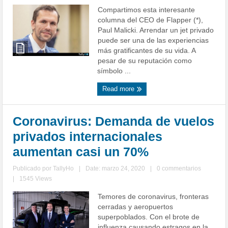
Compartimos esta interesante
columna del CEO de Flapper (*),
Paul Malicki. Arrendar un jet privado
puede ser una de las experiencias
más gratificantes de su vida. A
pesar de su reputación como
símbolo ...
Read more
Coronavirus: Demanda de vuelos
privados internacionales
aumentan casi un 70%
Publicado por
TallyHo
|
Date: marzo 24, 2020
|
0 commentarios
|
1545 Views
Temores de coronavirus, fronteras
cerradas y aeropuertos
superpoblados. Con el brote de
influenza causando estragos en la