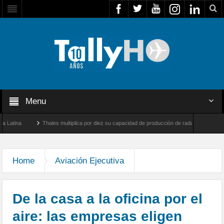
Menu
Thales multiplica por diez su capacidad de producción de radares en Brasil
rnborough, Reino Unido
Airbus U030 Flexrotor inicia sus operaciones con la Agenci
Home
Aviación Ejecutiva
De la casa a la oficina por el
aire: las empresas eligen