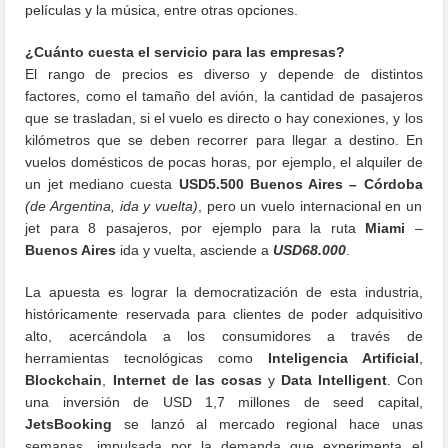
películas y la música, entre otras opciones.
¿Cuánto cuesta el servicio para las empresas?
El rango de precios es diverso y depende de distintos
factores, como el tamaño del avión, la cantidad de pasajeros
que se trasladan, si el vuelo es directo o hay conexiones, y los
kilómetros que se deben recorrer para llegar a destino. En
vuelos domésticos de pocas horas, por ejemplo, el alquiler de
un jet mediano cuesta
USD5.500
Buenos Aires – Córdoba
(de Argentina, ida y vuelta)
, pero un vuelo internacional en un
jet para 8 pasajeros, por ejemplo para la ruta
Miami
–
Buenos Aires
ida y vuelta, asciende a
USD68.000
.
La apuesta es lograr la democratización de esta industria,
históricamente reservada para clientes de poder adquisitivo
alto, acercándola a los consumidores a través de
herramientas tecnológicas como
Inteligencia Artificial
,
Blockchain
,
Internet de las cosas
y
Data Intelligent
. Con
una inversión de USD 1,7 millones de seed capital,
JetsBooking
se lanzó al mercado regional hace unas
semanas, impulsada por la demanda que experimenta el