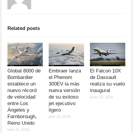
Related posts
Global 8000 de
Embraer lanza
El Falcon 10X
Bombardier
el Phenom
de Dassault
establece un
300EV la más
realiza su vuelo
nuevo récord
nueva versión
inaugural
de velocidad
de su exitoso
junio 23, 2026
entre Los
jet ejecutivo
Ángeles y
ligero
Farnborough,
julio 14, 2026
Reino Unido
julio 24, 2026