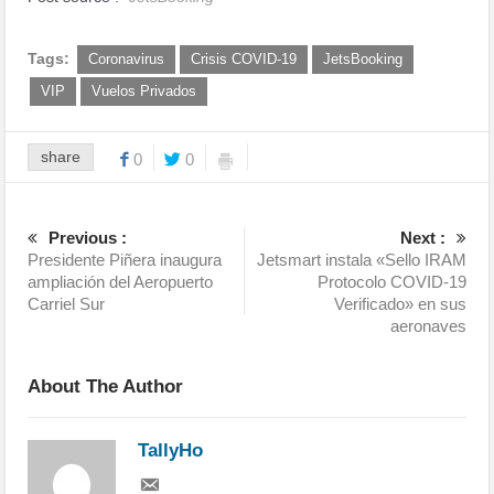
Tags:
Coronavirus
Crisis COVID-19
JetsBooking
VIP
Vuelos Privados
share
0
0
Previous :
Next :
Presidente Piñera inaugura
Jetsmart instala «Sello IRAM
ampliación del Aeropuerto
Protocolo COVID-19
Carriel Sur
Verificado» en sus
aeronaves
About The Author
TallyHo