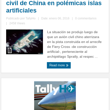
civil de China en polémicas islas
artificiales
Publicado por
TallyHo
|
Date: enero 06, 2016
|
0 commentarios
|
2458 Views
La situación se produjo luego de
que un avión civil chino aterrizara
en la pista construida en el arrecife
de Fiery Cross -de construcción
artificial-, perteneciente al
archipiélago Spratly, al respec ...
Read more