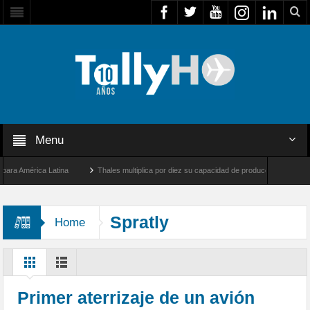
Menu
 América Latina
Thales multiplica por diez su capacidad de producción de radares en
os Ángeles y Farnborough, Reino Unido
Airbus U030 Flexrotor inicia sus operacione
Spratly
Home
Primer aterrizaje de un avión