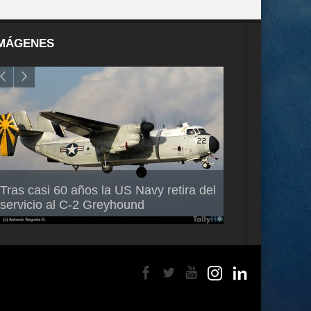
MÁGENES
Air France-KLM anuncia a Guilhem
Thales multipl
Tras casi 60 años la US Navy retira del
Mallet como nuevo Director General
capacidad de 
servicio al C-2 Greyhound
para América Latina
en Brasil