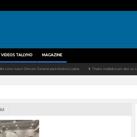
VIDEOS TALLYHO
MAGAZINE
 nuevo Director General para América Latina
Thales multiplica por diez su capacida
ist