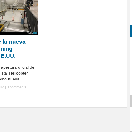
 la nueva
ining
E.UU.
apertura oficial de
sta ‘Helicopter
omo nueva ...
yHo
|
0 comments