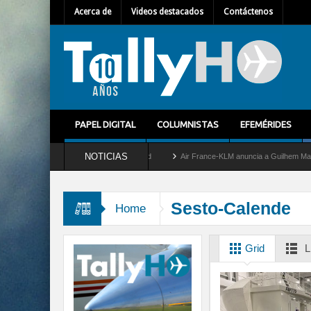
Acerca de
Videos destacados
Contáctenos
PAPEL DIGITAL
COLUMNISTAS
EFEMÉRIDES
NOTICIAS
retira del servicio al C-2 Greyhound
Air France-KLM anuncia a Guilhem Mallet como
Sesto-Calende
Home
Grid
L