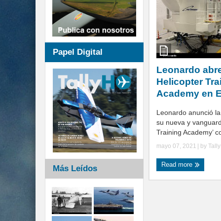
Papel Digital
Leonardo abre
Helicopter Tra
Academy en E
Leonardo anunció la 
su nueva y vanguardi
Training Academy’ c
mayo 07, 2021
| by
Tall
Read more
Más Leídos