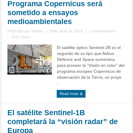
Programa Copernicus será
sometido a ensayos
medioambientales
Publicado por
TallyHo
|
Date: junio 16, 2016
|
0 commentarios
|
2122 Views
El satélite óptico Sentinel-2B es el
segundo de su tipo que Airbus
Defence and Space suministra,
para proveer la “Visión en color” del
programa europeo Copernicus de
observación de la Tierra, un proye
...
Read more
El satélite Sentinel-1B
completará la “visión radar” de
Europa