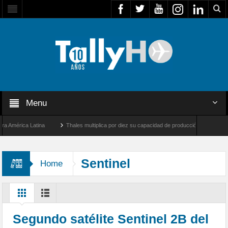
Menu
rica Latina
Thales multiplica por diez su capacidad de producción de radares en Bra
ngeles y Farnborough, Reino Unido
Airbus U030 Flexrotor inicia sus operaciones co
Sentinel
Home
Segundo satélite Sentinel 2B del