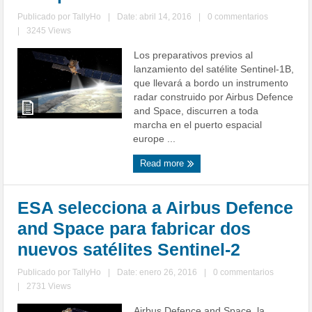
Publicado por
TallyHo
|
Date: abril 14, 2016
|
0 commentarios
|
3245 Views
Los preparativos previos al
lanzamiento del satélite Sentinel-1B,
que llevará a bordo un instrumento
radar construido por Airbus Defence
and Space, discurren a toda
marcha en el puerto espacial
europe ...
Read more
ESA selecciona a Airbus Defence
and Space para fabricar dos
nuevos satélites Sentinel-2
Publicado por
TallyHo
|
Date: enero 26, 2016
|
0 commentarios
|
2731 Views
Airbus Defence and Space, la