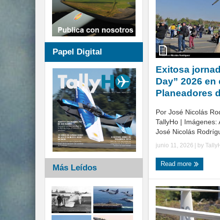
Papel Digital
Exitosa jorna
Day” 2026 en 
Planeadores d
Por José Nicolás Ro
TallyHo | Imágenes: 
José Nicolás Rodrígu
junio 11, 2026
| by
Tally
Read more
Más Leídos