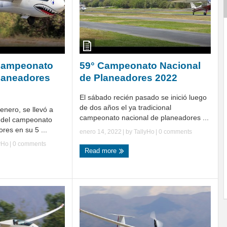
 Campeonato
59° Campeonato Nacional
laneadores
de Planeadores 2022
El sábado recién pasado se inició luego
de dos años el ya tradicional
enero, se llevó a
campeonato nacional de planeadores ...
a del campeonato
res en su 5 ...
enero 14, 2022
| by
TallyHo
|
0 comments
yHo
|
0 comments
Read more