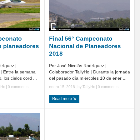
peonato
Final 56° Campeonato
e planeadores
Nacional de Planeadores
2018
dríguez |
Por José Nicolás Rodríguez |
 | Entre la semana
Colaborador TallyHo | Durante la jornada
 los cielos cord ...
del pasado día miércoles 10 de ener ...
yHo
|
0 comments
enero 15, 2018
| by
TallyHo
|
0 comments
Read more