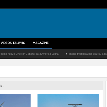
VIDEOS TALLYHO
MAGAZINE
ctor General para América Latina
Thales multiplica por diez su capacidad de producc
ist