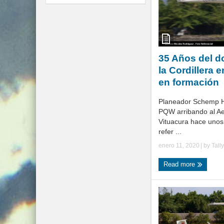
35 Años del d
la Cordillera 
en formación
Planeador Schemp H
PQW arribando al A
Vituacura hace unos 
refer ...
enero 11, 2020
| by
Tall
Read more