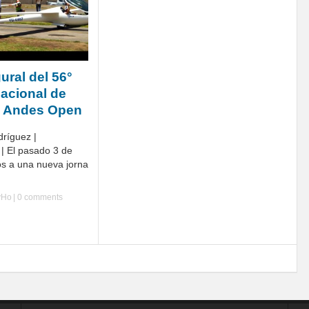
ural del 56°
acional de
y Andes Open
dríguez |
 | El pasado 3 de
os a una nueva jorna
yHo
|
0 comments