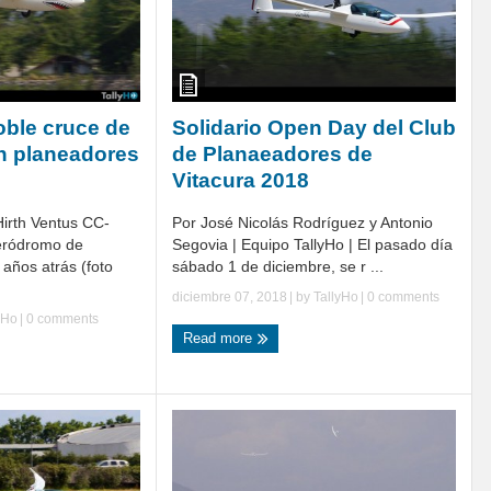
oble cruce de
Solidario Open Day del Club
en planeadores
de Planaeadores de
Vitacura 2018
irth Ventus CC-
Por José Nicolás Rodríguez y Antonio
eródromo de
Segovia | Equipo TallyHo | El pasado día
años atrás (foto
sábado 1 de diciembre, se r ...
diciembre 07, 2018
| by
TallyHo
|
0 comments
yHo
|
0 comments
Read more