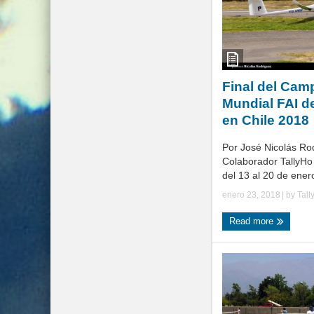
Final del Cam
Mundial FAI d
en Chile 2018
Por José Nicolás Ro
Colaborador TallyHo
del 13 al 20 de enero,
enero 23, 2018
| by
Tall
Read more