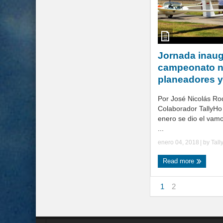
Jornada inaug
campeonato n
planeadores 
Por José Nicolás Ro
Colaborador TallyHo
enero se dio el vam
...
enero 04, 2018
| by
Tall
Read more
1
2