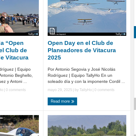
da “Open
Open Day en el Club de
el Club de
Planeadores de Vitacura
e Vitacura
2025
dríguez | Equipo
Por Antonio Segovia y José Nicolás
Antonio Beghello,
Rodríguez | Equipo TallyHo En un
ez y Antoni ...
soleado día y con la imponente Cordil ...
Ho
|
0 comments
mayo 29, 2025
| by
TallyHo
|
0 comments
Read more