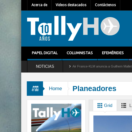
Acerca de
Videos destacados
Contáctenos
PAPEL DIGITAL
COLUMNISTAS
EFEMÉRIDES
NOTICIAS
ervicio al C-2 Greyhound
Air France-KLM anuncia a Guilhem Mallet como nuevo Dire
Planeadores
Home
Grid
L