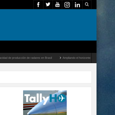
ión de radares en Brasil
Ampliando el horizonte: Dentro del vuelo de desarrollo má