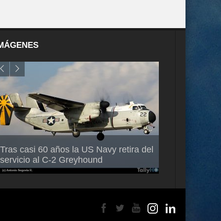
MÁGENES
Air France-KLM anuncia a Guilhem
Thales multipl
Tras casi 60 años la US Navy retira del
Mallet como nuevo Director General
capacidad de 
servicio al C-2 Greyhound
para América Latina
en Brasil