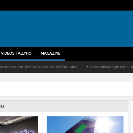
VIDEOS TALLYHO
MAGAZINE
evo Director General para América Latina
Thales multiplica por diez su capacidad d
ist