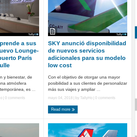
rprende a sus
SKY anunció disponibilidad
nuevo Lounge-
de nuevos servicios
puerto París
adicionales para su modelo
ulle
low cost
n y bienestar, de
Con el objetivo de otorgar una mayor
 una atmósfera
posibilidad a sus clientes de personalizar
emporánea, es ...
más sus viajes y ampliar ...
Ho
|
0 comments
mayo 04, 2018
| by
TallyHo
|
0 comments
Read more