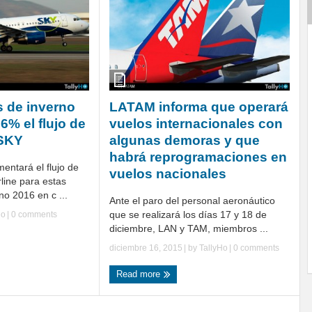
 de inverno
LATAM informa que operará
6% el flujo de
vuelos internacionales con
 SKY
algunas demoras y que
habrá reprogramaciones en
ntará el flujo de
vuelos nacionales
line para estas
no 2016 en c ...
Ante el paro del personal aeronáutico
que se realizará los días 17 y 18 de
Ho
|
0 comments
diciembre, LAN y TAM, miembros ...
diciembre 16, 2015
| by
TallyHo
|
0 comments
Read more