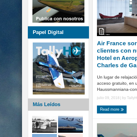
Papel Digital
Air France so
clientes con 
Hotel en Aero
Charles de Ga
Un lugar de relajació
acceso gratuito, en
Haussmanniana-cont
julio 09, 2018
| by
Tally
Más Leídos
Read more