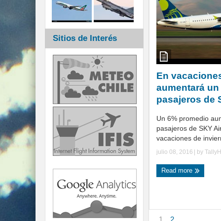
Sitios de Interés
En vacaciones
aumentará un 
pasajeros de
Un 6% promedio aume
pasajeros de SKY Air
vacaciones de invier
julio 08, 2016
| by
Tally
Read more
1
2