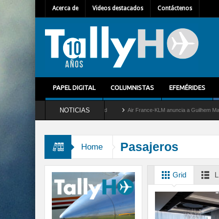
Acerca de
Videos destacados
Contáctenos
PAPEL DIGITAL
COLUMNISTAS
EFEMÉRIDES
NOTICIAS
ira del servicio al C-2 Greyhound
Air France-KLM anuncia a Guilhem Mallet como nu
Pasajeros
Home
Grid
L