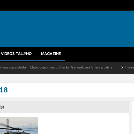
VIDEOS TALLYHO
MAGAZINE
a a Guilhem Mallet como nuevo Director General para América Latina
Thales multipl
018
ist