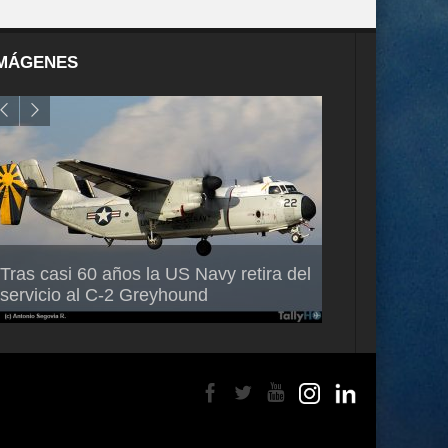
MÁGENES
Air France-KL
Tras casi 60 años la US Navy retira del
Mallet como n
servicio al C-2 Greyhound
para América 