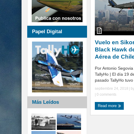
Papel Digital
Vuelo en Sik
Black Hawk de
Aérea de Chil
Por Antonio Segovia 
TallyHo | El día 19 
pasado TallyHo tuvo l
septiembre 24, 2018
| b
|
0 comments
Más Leídos
Read more