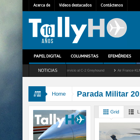
Acerca de
Videos destacados
Contáctenos
PAPEL DIGITAL
COLUMNISTAS
EFEMÉRIDES
NOTICIAS
casi 60 años la US Navy retira del servicio al C-2 Greyhound
Air France-KLM anunci
Parada Militar 2
Home
Grid
L