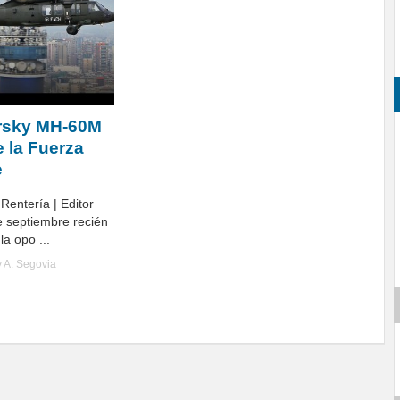
orsky MH-60M
 la Fuerza
e
Rentería | Editor
de septiembre recién
a opo ...
y
A. Segovia