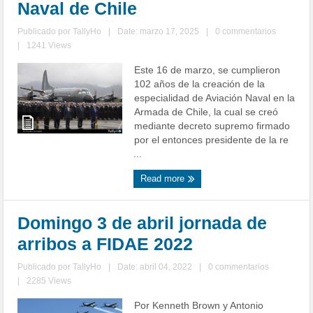
Naval de Chile
Publicado por
TallyHo
|
Date: marzo 17, 2025
|
0 commentarios
|
1241 Views
Este 16 de marzo, se cumplieron
102 años de la creación de la
especialidad de Aviación Naval en la
Armada de Chile, la cual se creó
mediante decreto supremo firmado
por el entonces presidente de la re
...
Read more
Domingo 3 de abril jornada de
arribos a FIDAE 2022
Publicado por
TallyHo
|
Date: abril 04, 2022
|
0 commentarios
|
2285 Views
Por Kenneth Brown y Antonio