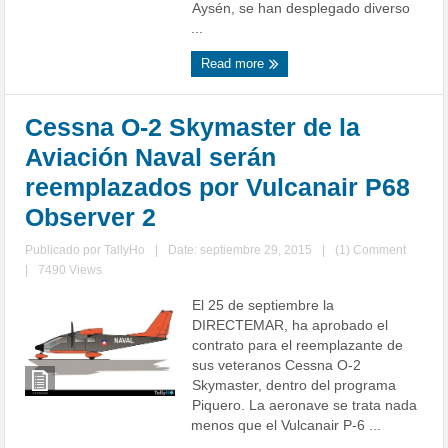
Aysén, se han desplegado diverso
...
Read more
Cessna O-2 Skymaster de la
Aviación Naval serán
reemplazados por Vulcanair P68
Observer 2
Publicado por
TallyHo
|
Date: septiembre 29, 2015
|
(1) Comment
|
7490 Views
El 25 de septiembre la
DIRECTEMAR, ha aprobado el
contrato para el reemplazante de
sus veteranos Cessna O-2
Skymaster, dentro del programa
Piquero. La aeronave se trata nada
menos que el Vulcanair P-6 ...