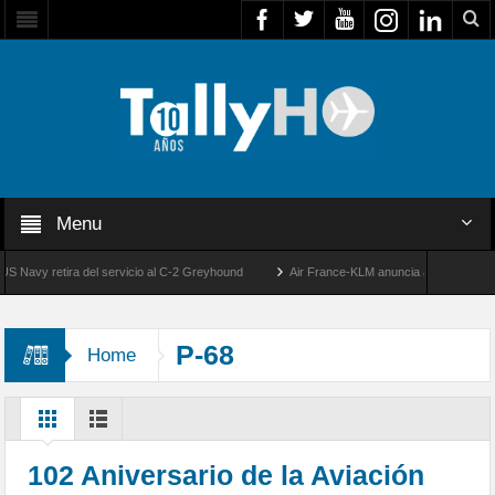
Menu
y retira del servicio al C-2 Greyhound
Air France-KLM anuncia a Guilhem Mallet co
50 años de la llegada de los primeros F-5E Tigre II de la FACH
P-68
Home
102 Aniversario de la Aviación