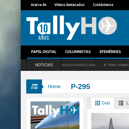
Acerca de
Videos destacados
Contáctenos
PAPEL DIGITAL
COLUMNISTAS
EFEMÉRIDES
NOTICIAS
 Mallet como nuevo Director General para América Latina
Thales multiplica por diez
P-295
Home
Grid
L