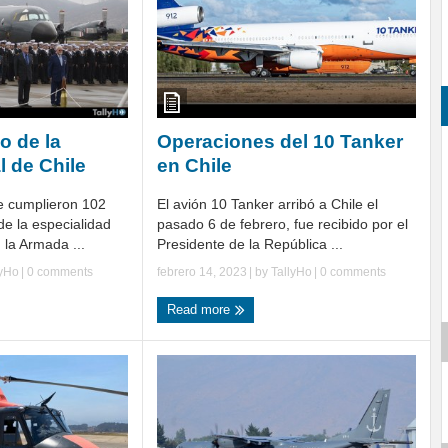
o de la
Operaciones del 10 Tanker
l de Chile
en Chile
e cumplieron 102
El avión 10 Tanker arribó a Chile el
de la especialidad
pasado 6 de febrero, fue recibido por el
 la Armada ...
Presidente de la República ...
lyHo
|
0 comments
febrero 14, 2023
| by
TallyHo
|
0 comments
Read more