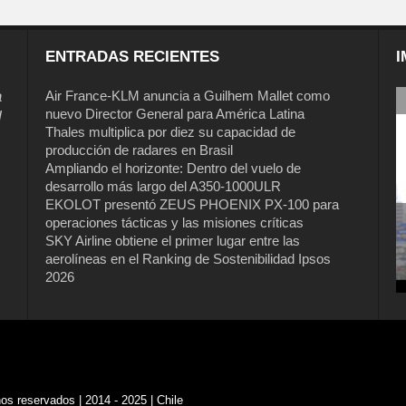
ENTRADAS RECIENTES
I
a
Air France-KLM anuncia a Guilhem Mallet como
nuevo Director General para América Latina
l
Thales multiplica por diez su capacidad de
producción de radares en Brasil
Ampliando el horizonte: Dentro del vuelo de
desarrollo más largo del A350-1000ULR
EKOLOT presentó ZEUS PHOENIX PX-100 para
operaciones tácticas y las misiones críticas
Air France-KLM anuncia a Guilhem
SKY Airline obtiene el primer lugar entre las
Mallet como nuevo Director General
aerolíneas en el Ranking de Sostenibilidad Ipsos
para América Latina
2026
s reservados | 2014 - 2025 | Chile