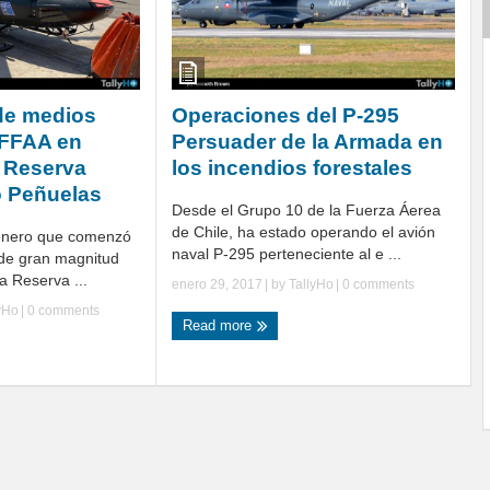
de medios
Operaciones del P-295
 FFAA en
Persuader de la Armada en
a Reserva
los incendios forestales
o Peñuelas
Desde el Grupo 10 de la Fuerza Áerea
de Chile, ha estado operando el avión
 enero que comenzó
naval P-295 perteneciente al e ...
 de gran magnitud
a Reserva ...
enero 29, 2017
| by
TallyHo
|
0 comments
yHo
|
0 comments
Read more