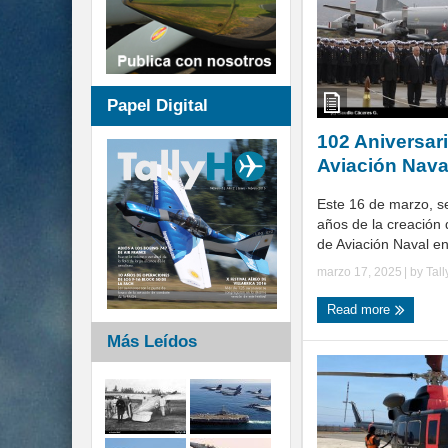
Papel Digital
102 Aniversari
Aviación Nava
Este 16 de marzo, s
años de la creación 
de Aviación Naval en
marzo 17, 2025
| by
Tal
Read more
Más Leídos