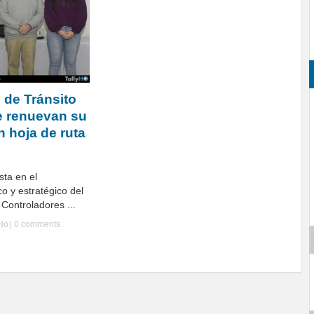
 de Tránsito
e renuevan su
an hoja de ruta
ta en el
co y estratégico del
 Controladores ...
yHo
|
0 comments