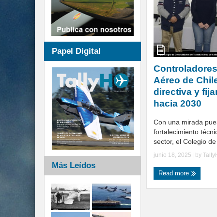
Papel Digital
Controladores
Aéreo de Chil
directiva y fij
hacia 2030
Con una mirada pues
fortalecimiento técni
sector, el Colegio de
junio 18, 2025
| by
Tall
Más Leídos
Read more