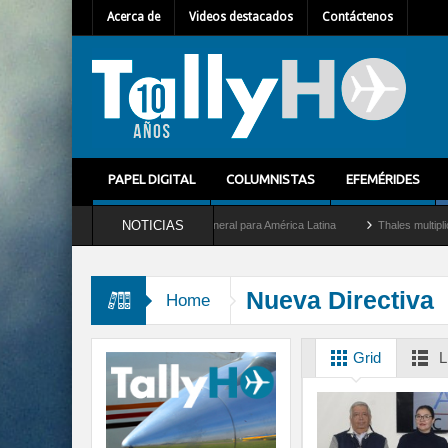
Acerca de
Videos destacados
Contáctenos
PAPEL DIGITAL
COLUMNISTAS
EFEMÉRIDES
NOTICIAS
em Mallet como nuevo Director General para América Latina
Thales multiplica por d
Nueva Directiva
Home
Grid
L