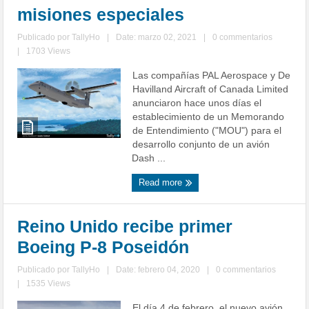
misiones especiales
Publicado por
TallyHo
|
Date: marzo 02, 2021
|
0 commentarios
|
1703 Views
Las compañías PAL Aerospace y De
Havilland Aircraft of Canada Limited
anunciaron hace unos días el
establecimiento de un Memorando
de Entendimiento ("MOU") para el
desarrollo conjunto de un avión
Dash ...
Read more
Reino Unido recibe primer
Boeing P-8 Poseidón
Publicado por
TallyHo
|
Date: febrero 04, 2020
|
0 commentarios
|
1535 Views
El día 4 de febrero, el nuevo avión