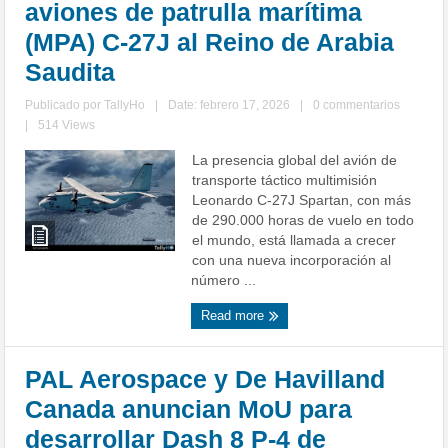
aviones de patrulla marítima
(MPA) C-27J al Reino de Arabia
Saudita
Publicado por
TallyHo
|
Date: febrero 17, 2026
|
0 commentarios
|
514 Views
La presencia global del avión de
transporte táctico multimisión
Leonardo C-27J Spartan, con más
de 290.000 horas de vuelo en todo
el mundo, está llamada a crecer
con una nueva incorporación al
número ...
Read more
PAL Aerospace y De Havilland
Canada anuncian MoU para
desarrollar Dash 8 P-4 de