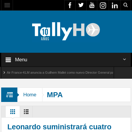
Menu
ir France-KLM anuncia a Guilhem Mallet como nuevo Director General para América Latina
l 8000 de Bombardier establece un nuevo récord de velocidad entre Los Ángeles y Farnbor
MPA
Home
Leonardo suministrará cuatro