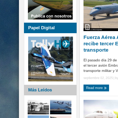
Papel Digital
Fuerza Aérea 
recibe tercer
transporte
El pasado día 29 de 
el tercer avión Emb
transporte militar y VI
septiembre 02, 2025
| b
Read more
Más Leídos