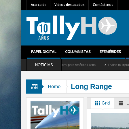
Acerca de
Videos destacados
Contáctenos
PAPEL DIGITAL
COLUMNISTAS
EFEMÉRIDES
NOTICIAS
 Mallet como nuevo Director General para América Latina
Thales multiplica por die
Long Range
Home
Grid
L