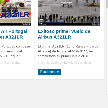
 Air Portugal
Exitoso primer vuelo del
mer A321LR
Airbus A321LR
 Portugal, con base
El primer A321LR (Long Range – Largo
o posesión del
Alcance) de Airbus, el MSN7877, ha
A321LR que t ...
completado su primer vuelo el 31 ...
Ho
|
0 comments
enero 31, 2018
| by
TallyHo
|
0 comments
Read more