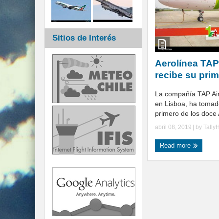
Sitios de Interés
Aerolínea TAP
recibe su pri
La compañía TAP Air
en Lisboa, ha tomad
primero de los doce 
abril 08, 2019
| by
Tally
Read more