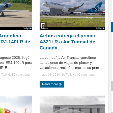
Argentina
Airbus entrega el primer
 ERJ-140LR de
A321LR a Air Transat de
Canadá
agosto 2025, llegó
La compañía Air Transat -aerolínea
raer ERJ-140LR para
canadiense de viajes de placer y
P. E ...
vacaciones- recibió el martes su prim ...
y
TallyHo
|
0 comments
mayo 08, 2019
| by
TallyHo
|
0 comments
Read more