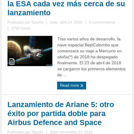
la ESA cada vez más cerca de su
lanzamiento
Publicado por
TallyHo
|
Date: abril 23, 2018
|
0 commentarios
|
2799 Views
Tras varios años de desarrollo, la
nave espacial BepiColombo que
comenzará su viaje a Mercurio en
otoño(*) de 2018 ha despegado
finalmente. El 23 de abril de 2018
se cargaron los primeros elementos
de ...
Read more
Lanzamiento de Ariane 5: otro
éxito por partida doble para
Airbus Defence and Space
Publicado por
TallyHo
|
Date: noviembre 13, 2015