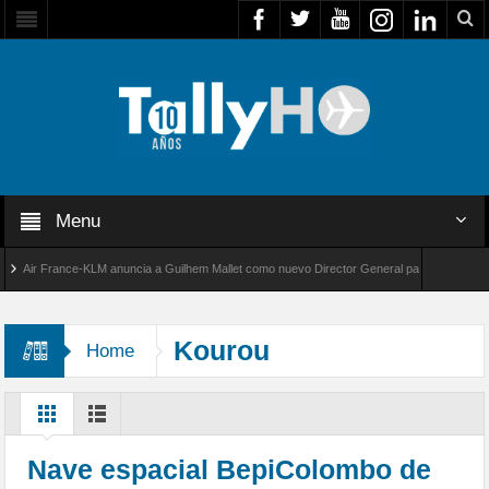
Menu
ir France-KLM anuncia a Guilhem Mallet como nuevo Director General para América Latina
l 8000 de Bombardier establece un nuevo récord de velocidad entre Los Ángeles y Farnbor
Kourou
Home
Nave espacial BepiColombo de