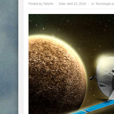
Posted by
TallyHo
Date:
abril 23, 2018
in:
Tecnología a