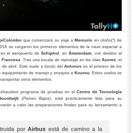
piColombo
que comenzará su viaje a
Mercurio
en otoño(*) de
018 se cargaron los primeros elementos de la nave espacial a
en el aeropuerto de
Schiphol
, en
Ámsterdam
, con destino al
 Francesa
. Tras una escala de repostaje en las islas
Azores
, el
 de abril. Este vuelo a bordo del
Antonov
es el primero de los
o su equipamiento de manejo y ensayos a
Kourou
. Estos vuelos se
ransportar otros elementos.
n exhaustivo programa de pruebas en el
Centro de Tecnología
oordwijk
(Países Bajos)
, está prácticamente lista para su
varán a cabo las preparaciones finales para su lanzamiento a
truida por
Airbus
está de camino a la