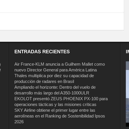
ENTRADAS RECIENTES
I
a
Air France-KLM anuncia a Guilhem Mallet como
nuevo Director General para América Latina
l
Thales multiplica por diez su capacidad de
producción de radares en Brasil
Ampliando el horizonte: Dentro del vuelo de
desarrollo más largo del A350-1000ULR
EKOLOT presentó ZEUS PHOENIX PX-100 para
operaciones tácticas y las misiones críticas
Air France-KLM anuncia a Guilhem
SKY Airline obtiene el primer lugar entre las
Mallet como nuevo Director General
aerolíneas en el Ranking de Sostenibilidad Ipsos
para América Latina
2026