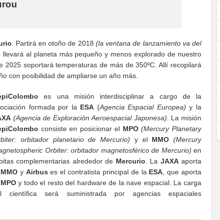
urou
urio
. Partirá en otoño de 2018
(la ventana de lanzamiento va del
e llevará al planeta más pequeño y menos explorado de nuestro
e 2025 soportará temperaturas de más de 350ºC. Allí recopilará
ño con posibilidad de ampliarse un año más.
epiColombo
es una misión interdisciplinar a cargo de la
ociación formada por la
ESA
(
Agencia Espacial Europea)
y la
AXA
(Agencia de Exploración Aeroespacial Japonesa)
. La misión
epiColombo
consiste en posicionar el
MPO
(Mercury Planetary
biter: orbitador planetario de Mercurio)
y el
MMO
(Mercury
gnetospheric Orbiter: orbitador magnetosférico de Mercurio)
en
bitas complementarias alrededor de
Mercurio
. La
JAXA
aporta
l
MMO
y
Airbus
es el contratista principal de la
ESA
, que aporta
l
MPO
y todo el resto del hardware de la nave espacial. La carga
il científica será suministrada por agencias espaciales