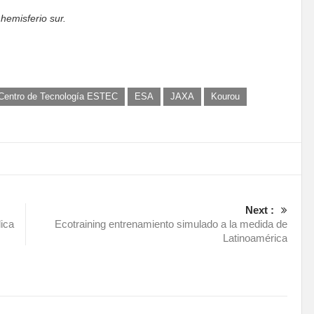
 hemisferio sur.
Centro de Tecnología ESTEC
ESA
JAXA
Kourou
Next :
ica
Ecotraining entrenamiento simulado a la medida de
Latinoamérica