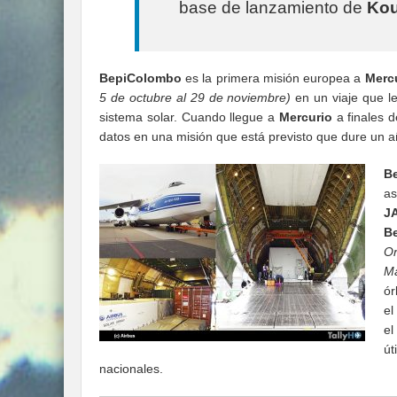
base de lanzamiento de
Ko
BepiColombo
es la primera misión europea a
Merc
5 de octubre al 29 de noviembre)
en un viaje que l
sistema solar. Cuando llegue a
Mercurio
a finales d
datos en una misión que está previsto que dure un a
B
as
J
B
Or
Ma
ór
e
e
út
nacionales.