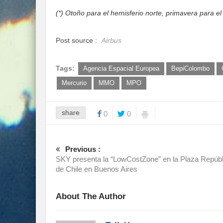
(*) Otoño para el hemisferio norte, primavera para el
Post source :
Airbus
Tags:
Agencia Espacial Europea
BepiColombo
Mercurio
MMO
MPO
share
0
0
Previous :
SKY presenta la “LowCostZone” en la Plaza Repúbl
de Chile en Buenos Aires
About The Author