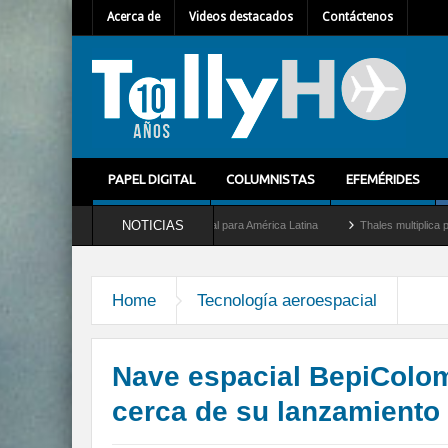
Acerca de
Videos destacados
Contáctenos
PAPEL DIGITAL
COLUMNISTAS
EFEMÉRIDES
NOTICIAS
omo nuevo Director General para América Latina
Thales multiplica por diez su capa
Home
Tecnología aeroespacial
Nave espacial BepiColo
cerca de su lanzamiento