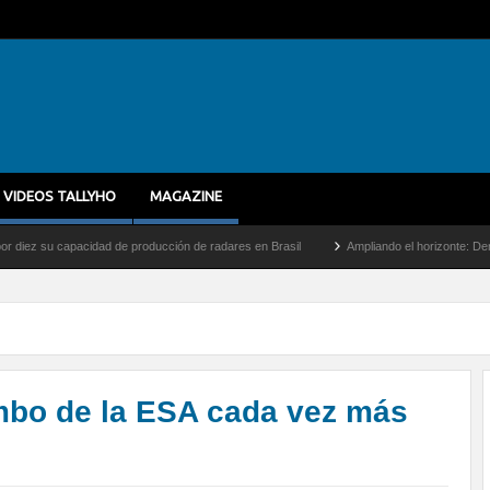
VIDEOS TALLYHO
MAGAZINE
cidad de producción de radares en Brasil
Ampliando el horizonte: Dentro del vuelo d
mbo de la ESA cada vez más