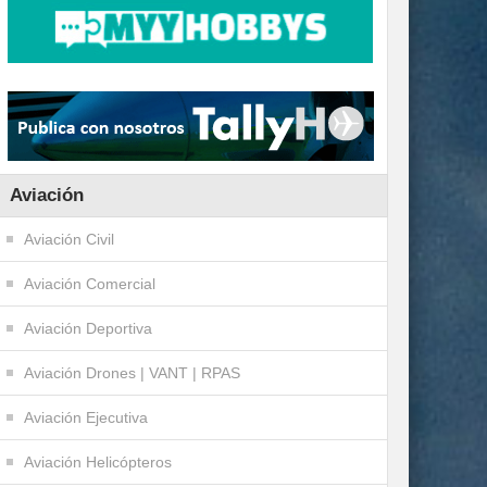
Aviación
Aviación Civil
Aviación Comercial
Aviación Deportiva
Aviación Drones | VANT | RPAS
Aviación Ejecutiva
Aviación Helicópteros