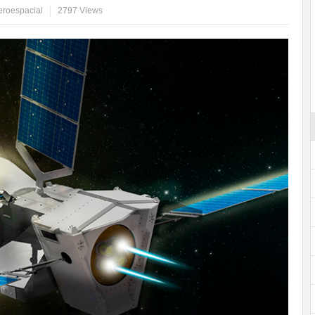
eroespacial
2797 Views