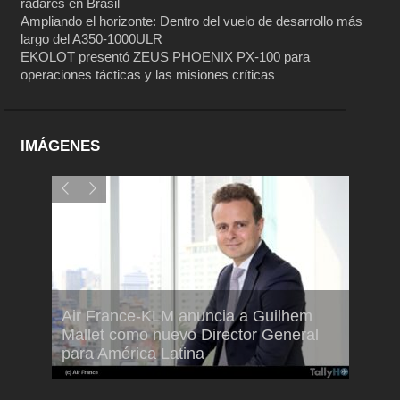
radares en Brasil
Ampliando el horizonte: Dentro del vuelo de desarrollo más
largo del A350-1000ULR
EKOLOT presentó ZEUS PHOENIX PX-100 para
operaciones tácticas y las misiones críticas
IMÁGENES
Air France-KLM anuncia a Guilhem
Thale
ra del
Mallet como nuevo Director General
capac
para América Latina
en Br