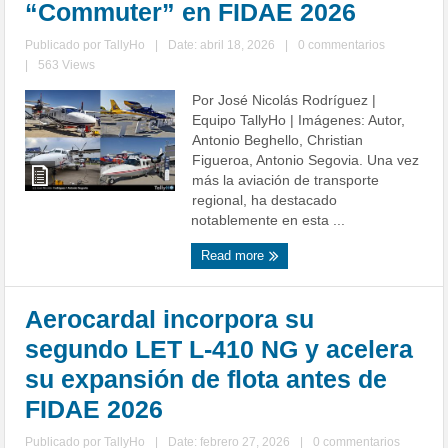
“Commuter” en FIDAE 2026
Publicado por
TallyHo
|
Date: abril 18, 2026
|
0 commentarios
|
563 Views
Por José Nicolás Rodríguez |
Equipo TallyHo | Imágenes: Autor,
Antonio Beghello, Christian
Figueroa, Antonio Segovia. Una vez
más la aviación de transporte
regional, ha destacado
notablemente en esta ...
Read more
Aerocardal incorpora su
segundo LET L-410 NG y acelera
su expansión de flota antes de
FIDAE 2026
Publicado por
TallyHo
|
Date: febrero 27, 2026
|
0 commentarios