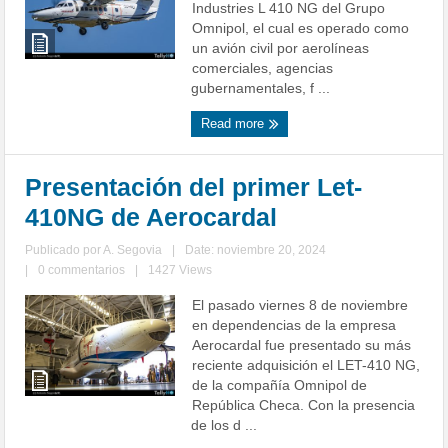
Industries L 410 NG del Grupo
Omnipol, el cual es operado como
un avión civil por aerolíneas
comerciales, agencias
gubernamentales, f ...
Read more
Presentación del primer Let-
410NG de Aerocardal
Publicado por
A. Segovia
|
Date: noviembre 20, 2024
|
0 commentarios
|
1427 Views
El pasado viernes 8 de noviembre
en dependencias de la empresa
Aerocardal fue presentado su más
reciente adquisición el LET-410 NG,
de la compañía Omnipol de
República Checa. Con la presencia
de los d ...