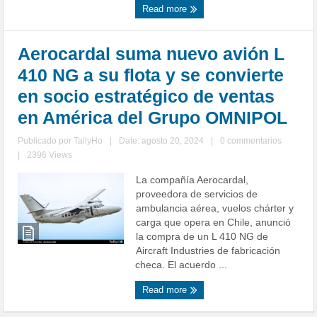
Read more
Aerocardal suma nuevo avión L
410 NG a su flota y se convierte
en socio estratégico de ventas
en América del Grupo OMNIPOL
Publicado por
TallyHo
|
Date: agosto 20, 2024
|
0 commentarios
|
2396 Views
La compañía Aerocardal,
proveedora de servicios de
ambulancia aérea, vuelos chárter y
carga que opera en Chile, anunció
la compra de un L 410 NG de
Aircraft Industries de fabricación
checa. El acuerdo ...
Read more