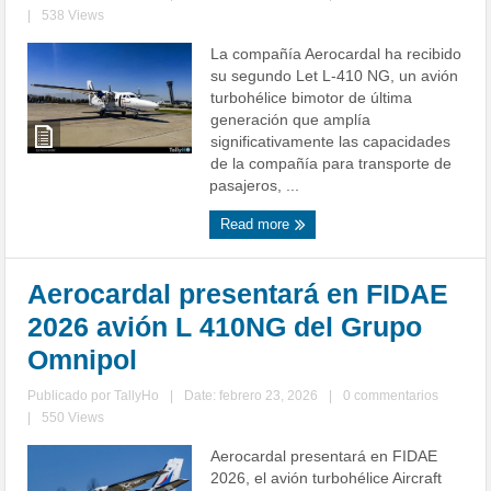
|
538 Views
La compañía Aerocardal ha recibido
su segundo Let L-410 NG, un avión
turbohélice bimotor de última
generación que amplía
significativamente las capacidades
de la compañía para transporte de
pasajeros, ...
Read more
Aerocardal presentará en FIDAE
2026 avión L 410NG del Grupo
Omnipol
Publicado por
TallyHo
|
Date: febrero 23, 2026
|
0 commentarios
|
550 Views
Aerocardal presentará en FIDAE
2026, el avión turbohélice Aircraft