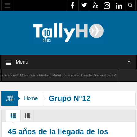
Menu
rance-KLM anuncia a Guilhem Mallet como nuevo Director General para América Latina
00 de Bombardier establece un nuevo récord de velocidad entre Los Ángeles y Farnborough
Grupo N°12
Home
45 años de la llegada de los