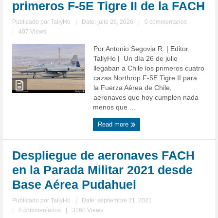
primeros F-5E Tigre II de la FACH
Publicado por
TallyHo
|
Date: julio 26, 2026
|
0 commentarios
|
407 Views
Por Antonio Segovia R. | Editor
TallyHo | Un día 26 de julio
llegaban a Chile los primeros cuatro
cazas Northrop F-5E Tigre II para
la Fuerza Aérea de Chile,
aeronaves que hoy cumplen nada
menos que ...
Read more
Despliegue de aeronaves FACH
en la Parada Militar 2021 desde
Base Aérea Pudahuel
Publicado por
TallyHo
|
Date: septiembre 21, 2021
|
0 commentarios
|
3160 Views