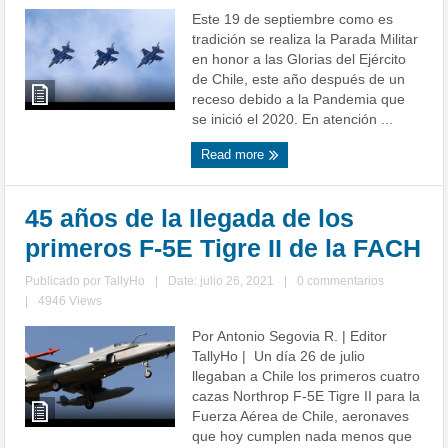
Este 19 de septiembre como es
tradición se realiza la Parada Militar
en honor a las Glorias del Ejército
de Chile, este año después de un
receso debido a la Pandemia que
se inició el 2020. En atención ...
Read more
45 años de la llegada de los
primeros F-5E Tigre II de la FACH
Publicado por
TallyHo
|
Date: julio 26, 2021
|
0 commentarios
|
4946 Views
Por Antonio Segovia R. | Editor
TallyHo | Un día 26 de julio
llegaban a Chile los primeros cuatro
cazas Northrop F-5E Tigre II para la
Fuerza Aérea de Chile, aeronaves
que hoy cumplen nada menos que