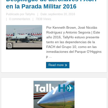
en la Parada Militar 2016
Publicado por
TallyHo
|
Date: septiembre 20, 2016
|
0 commentarios
|
7838 Views
Por Kenneth Brown, José Nicolás
Rodríguez y Antonio Segovia | Este
año 2016, TallyHo estuvo presente
tanto en las dependencias de la
FACH del Grupo 10, como en las
inmediaciones del Parque O'Higgins
p ...
Read more