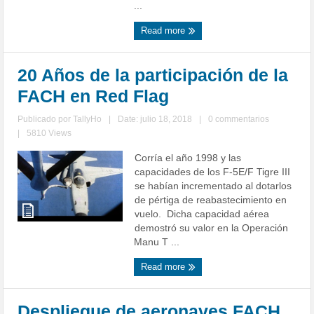
...
Read more
20 Años de la participación de la
FACH en Red Flag
Publicado por
TallyHo
|
Date: julio 18, 2018
|
0 commentarios
|
5810 Views
Corría el año 1998 y las
capacidades de los F-5E/F Tigre III
se habían incrementado al dotarlos
de pértiga de reabastecimiento en
vuelo. Dicha capacidad aérea
demostró su valor en la Operación
Manu T ...
Read more
Despliegue de aeronaves FACH