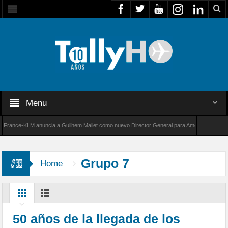
Menu
ce-KLM anuncia a Guilhem Mallet como nuevo Director General para América Latina
de Bombardier establece un nuevo récord de velocidad entre Los Ángeles y Farnborough, R
Grupo 7
Home
50 años de la llegada de los