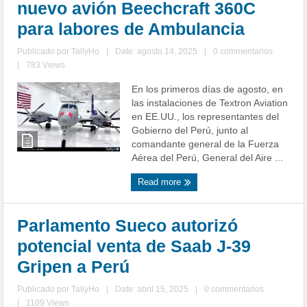
nuevo avión Beechcraft 360C
para labores de Ambulancia
Publicado por
TallyHo
|
Date: agosto 14, 2025
|
0 commentarios
|
783 Views
En los primeros días de agosto, en
las instalaciones de Textron Aviation
en EE.UU., los representantes del
Gobierno del Perú, junto al
comandante general de la Fuerza
Aérea del Perú, General del Aire ...
Read more
Parlamento Sueco autorizó
potencial venta de Saab J-39
Gripen a Perú
Publicado por
TallyHo
|
Date: abril 15, 2025
|
0 commentarios
|
1109 Views