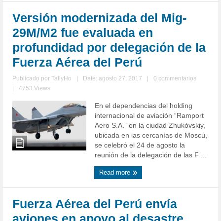
Versión modernizada del Mig-
29M/M2 fue evaluada en
profundidad por delegación de la
Fuerza Aérea del Perú
Publicado por
TallyHo
|
Date: agosto 27, 2017
|
0 commentarios
|
4753 Views
En el dependencias del holding
internacional de aviación “Ramport
Aero S.A.” en la ciudad Zhukóvskiy,
ubicada en las cercanías de Moscú,
se celebró el 24 de agosto la
reunión de la delegación de las F ...
Read more
Fuerza Aérea del Perú envía
aviones en apoyo al desastre