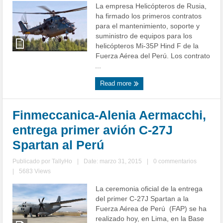
La empresa Helicópteros de Rusia,
ha firmado los primeros contratos
para el mantenimiento, soporte y
suministro de equipos para los
helicópteros Mi-35P Hind F de la
Fuerza Aérea del Perú. Los contrato
...
Read more
Finmeccanica-Alenia Aermacchi,
entrega primer avión C-27J
Spartan al Perú
Publicado por
TallyHo
|
Date: marzo 31, 2015
|
0 commentarios
|
5683 Views
La ceremonia oficial de la entrega
del primer C-27J Spartan a la
Fuerza Aérea de Perú (FAP) se ha
realizado hoy, en Lima, en la Base