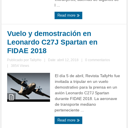
l ...
Read more
Vuelo y demostración en
Leonardo C27J Spartan en
FIDAE 2018
Publicado por
TallyHo
|
Date: abril 12, 2018
|
0 commentarios
|
3854 Views
El día 5 de abril, Revista TallyHo fue
invitada a tripular en un vuelo
demostrativo para la prensa en un
avión Leonardo C27J Spartan
durante FIDAE 2018. La aeronave
de transporte mediano
perteneciente ...
Read more