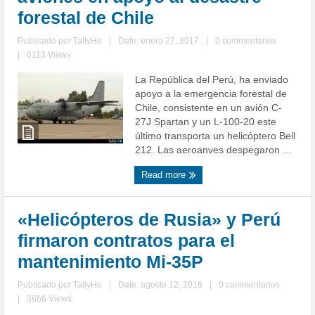
forestal de Chile
Publicado por
TallyHo
|
Date: enero 27, 2017
|
0 commentarios
|
6113 Views
La República del Perú, ha enviado
apoyo a la emergencia forestal de
Chile, consistente en un avión C-
27J Spartan y un L-100-20 este
último transporta un helicóptero Bell
212. Las aeroanves despegaron ...
Read more
«Helicópteros de Rusia» y Perú
firmaron contratos para el
mantenimiento Mi-35P
Publicado por
TallyHo
|
Date: agosto 12, 2016
|
0 commentarios
|
3666 Views