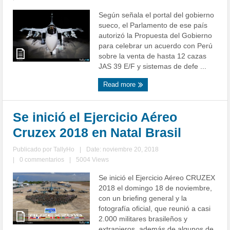
Según señala el portal del gobierno
sueco, el Parlamento de ese país
autorizó la Propuesta del Gobierno
para celebrar un acuerdo con Perú
sobre la venta de hasta 12 cazas
JAS 39 E/F y sistemas de defe ...
Read more
Se inició el Ejercicio Aéreo
Cruzex 2018 en Natal Brasil
Publicado por
TallyHo
|
Date: noviembre 20, 2018
|
0 commentarios
|
5004 Views
Se inició el Ejercicio Aéreo CRUZEX
2018 el domingo 18 de noviembre,
con un briefing general y la
fotografía oficial, que reunió a casi
2.000 militares brasileños y
extranjeros, además de algunos de