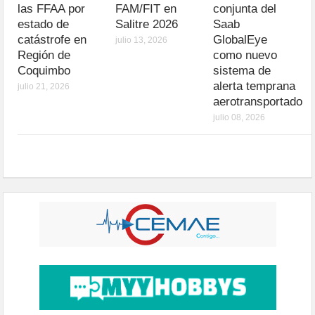
las FFAA por
FAM/FIT en
conjunta del
estado de
Salitre 2026
Saab
catástrofe en
GlobalEye
julio 13, 2026
Región de
como nuevo
Coquimbo
sistema de
alerta temprana
julio 21, 2026
aerotransportado
julio 08, 2026