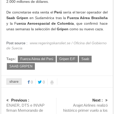
2.000 millones de dólares.
De concretarse esta venta el
Perú
sería el tercer operador del
Saab Gripen
en
Sudamérica
tras la
Fuerza Aérea Brasileña
y la F
uerza Aeroespacial de Colombia
, que confirmó hace
unas semanas la selección del
Gripen
como su nuevo caza.
Post source :
www.regeringskansliet.se / Oficina del Gobierno
de Suecia
Tags:
Fuerza Aérea del Perú
Gripen E/F
Saab
SAAB GRIPEN
share
0
0
Previous :
Next :
ENAER, DTS e INVAP
Arajet Airlines realizó
firman Memorando de
histórico primer vuelo a los