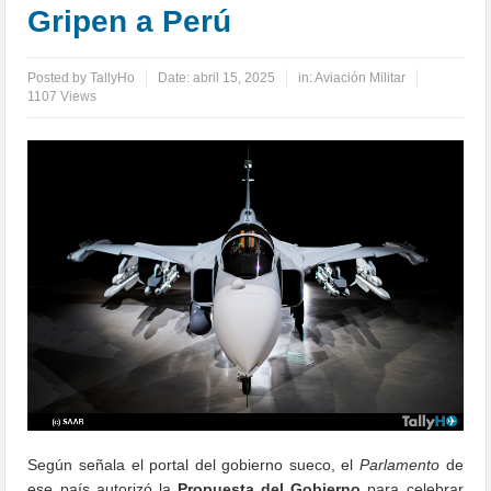
Gripen a Perú
Posted by
TallyHo
Date:
abril 15, 2025
in:
Aviación Militar
1107 Views
Según señala el portal del gobierno sueco, el
Parlamento
de
ese país autorizó la
Propuesta del Gobierno
para celebrar