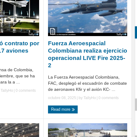
ó contrato por
Fuerza Aeroespacial
17 aviones
Colombiana realiza ejercicio
operacional LIVE Fire 2025-
2
ensa de Colombia,
viembre, que se ha
La Fuerza Aeroespacial Colombiana,
ra la a ...
FAC, desplegó el escuadrón de combate
de aeronaves Kfir y el avión KC- ...
y
TallyHo
|
0 comments
octubre 08, 2025
| by
TallyHo
|
0 comments
Read more