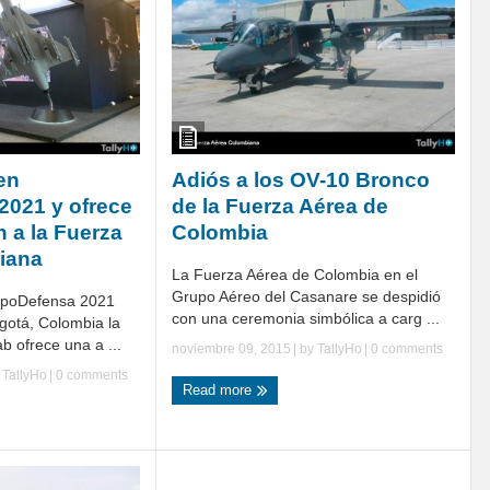
en
Adiós a los OV-10 Bronco
2021 y ofrece
de la Fuerza Aérea de
 a la Fuerza
Colombia
iana
La Fuerza Aérea de Colombia en el
Grupo Aéreo del Casanare se despidió
ExpoDefensa 2021
con una ceremonia simbólica a carg ...
gotá, Colombia la
 ofrece una a ...
noviembre 09, 2015
| by
TallyHo
|
0 comments
y
TallyHo
|
0 comments
Read more