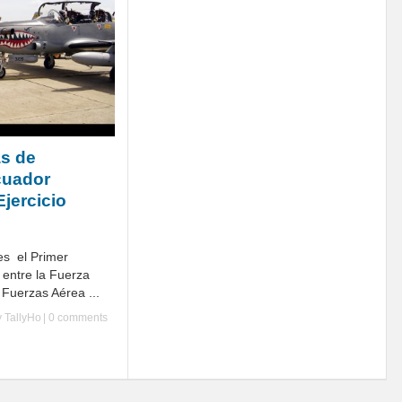
s de
cuador
Ejercicio
 es el Primer
 entre la Fuerza
Fuerzas Aérea ...
y
TallyHo
|
0 comments