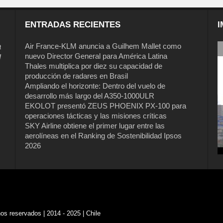
ENTRADAS RECIENTES
I
a
Air France-KLM anuncia a Guilhem Mallet como
nuevo Director General para América Latina
l
Thales multiplica por diez su capacidad de
producción de radares en Brasil
Ampliando el horizonte: Dentro del vuelo de
desarrollo más largo del A350-1000ULR
EKOLOT presentó ZEUS PHOENIX PX-100 para
operaciones tácticas y las misiones críticas
Air France-KLM anuncia a Guilhem
SKY Airline obtiene el primer lugar entre las
Mallet como nuevo Director General
aerolíneas en el Ranking de Sostenibilidad Ipsos
para América Latina
2026
s reservados | 2014 - 2025 | Chile