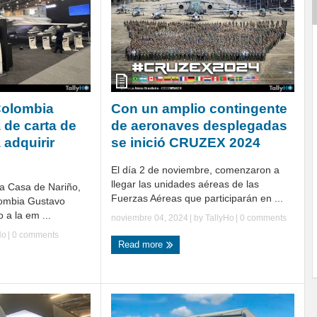
Colombia
Con un amplio contingente
 de carta de
de aeronaves desplegadas
 adquirir
se inició CRUZEX 2024
El día 2 de noviembre, comenzaron a
llegar las unidades aéreas de las
 la Casa de Nariño,
Fuerzas Aéreas que participarán en ...
lombia Gustavo
o a la em ...
noviembre 04, 2024
| by
TallyHo
|
0 comments
Ho
|
0 comments
Read more