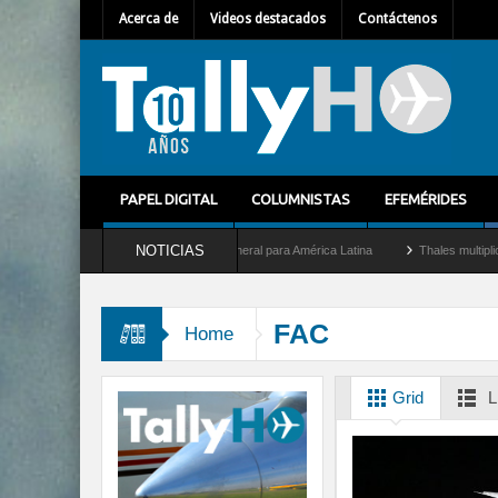
Acerca de
Videos destacados
Contáctenos
PAPEL DIGITAL
COLUMNISTAS
EFEMÉRIDES
NOTICIAS
let como nuevo Director General para América Latina
Thales multiplica por diez su 
FAC
Home
Grid
L