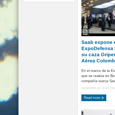
Saab expone 
ExpoDefensa 
su caza Gripen
Aérea Colomb
En el marco de la 
que se realiza en Bo
compañía sueca Saab
noviembre 30, 2021
| b
Read more