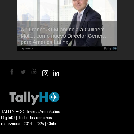
Air France-KLM anuncia a Guilhem
Thale
ra del
Mallet como nuevo Director General
capac
para América Latina
en Br
TALLLY-HO© Revista Aeronáutica
Digital© | Todos los derechos
reservados | 2014 - 2025 | Chile