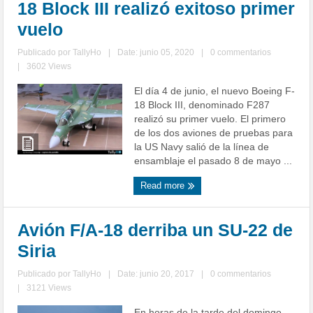
18 Block III realizó exitoso primer
vuelo
Publicado por
TallyHo
|
Date: junio 05, 2020
|
0 commentarios
|
3602 Views
El día 4 de junio, el nuevo Boeing F-
18 Block III, denominado F287
realizó su primer vuelo. El primero
de los dos aviones de pruebas para
la US Navy salió de la línea de
ensamblaje el pasado 8 de mayo ...
Read more
Avión F/A-18 derriba un SU-22 de
Siria
Publicado por
TallyHo
|
Date: junio 20, 2017
|
0 commentarios
|
3121 Views
En horas de la tarde del domingo