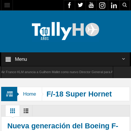
Menu
France-KLM anuncia a Guilhem Mallet como nuevo Director General para América Latina
000 de Bombardier establece un nuevo récord de velocidad entre Los Ángeles y Farnboroug
F/-18 Super Hornet
Home
Nueva generación del Boeing F-