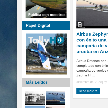
Papel Digital
Airbus Zephyr
con éxito una
campaña de v
prueba en Ari
Airbus Defence and
completado con éxit
campaña de vuelos 
Zephyr Hi ...
Más Leídos
diciembre 04, 2020
| by
Read more