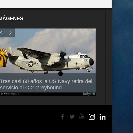
MÁGENES
Air France-KLM anuncia a Guilhem
Thales multipl
Tras casi 60 años la US Navy retira del
Mallet como nuevo Director General
capacidad de 
servicio al C-2 Greyhound
para América Latina
en Brasil