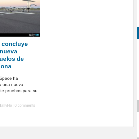
 concluye
 nueva
uelos de
zona
 Space ha
o una nueva
de pruebas para su
TallyHo
|
0 comments