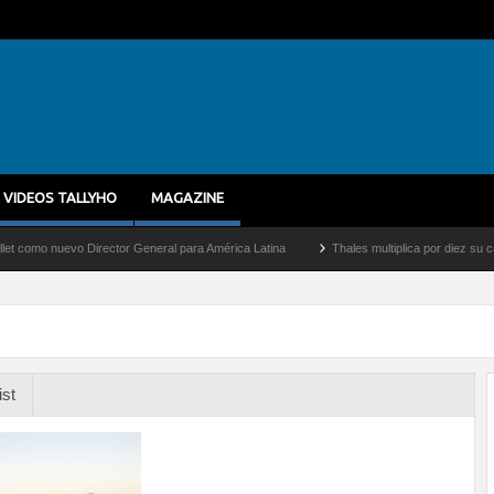
VIDEOS TALLYHO
MAGAZINE
nuevo Director General para América Latina
Thales multiplica por diez su capacida
ist