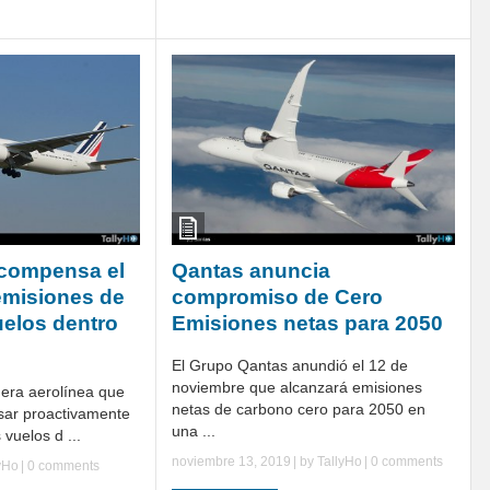
 compensa el
Qantas anuncia
emisiones de
compromiso de Cero
elos dentro
Emisiones netas para 2050
El Grupo Qantas anundió el 12 de
noviembre que alcanzará emisiones
mera aerolínea que
netas de carbono cero para 2050 en
sar proactivamente
una ...
vuelos d ...
noviembre 13, 2019
| by
TallyHo
|
0 comments
yHo
|
0 comments