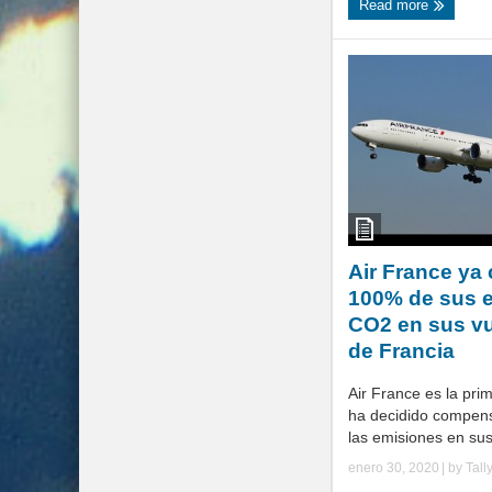
Read more
Air France ya
100% de sus 
CO2 en sus vu
de Francia
Air France es la pri
ha decidido compen
las emisiones en sus 
enero 30, 2020
| by
Tall