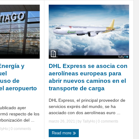
Energía y
DHL Express se asocia con
uel
aerolíneas europeas para
 uso de
abrir nuevos caminos en el
el aeropuerto
transporte de carga
DHL Express, el principal proveedor de
servicios exprés del mundo, se ha
ublicado ayer
asociado con dos aerolíneas euro ...
rmó respecto de los
bonización del ...
marzo 26, 2021
| by
TallyHo
|
0 comments
llyHo
|
0 comments
Read more