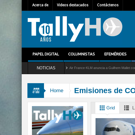
Acerca de
Videos destacados
Contáctenos
PAPEL DIGITAL
COLUMNISTAS
EFEMÉRIDES
NOTICIAS
vicio al C-2 Greyhound
Air France-KLM anuncia a Guilhem Mallet como nuevo Directo
Emisiones de C
Home
Grid
L