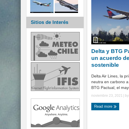
Sitios de Interés
Delta y BTG P
un acuerdo d
sostenible
Delta Air Lines, la p
neutra en carbono a 
BTG Pactual, el mayo
noviembre 23, 2021
| b
Read more