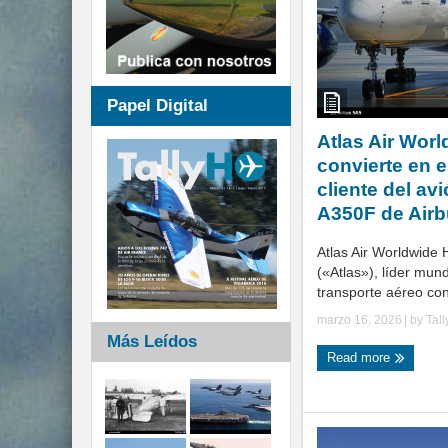
Papel Digital
Atlas Air Wor
convierte en 
cliente del av
A350F de Air
Atlas Air Worldwide H
(«Atlas»), líder mund
transporte aéreo con
marzo 16, 2026
| by
Tal
Más Leídos
Read more