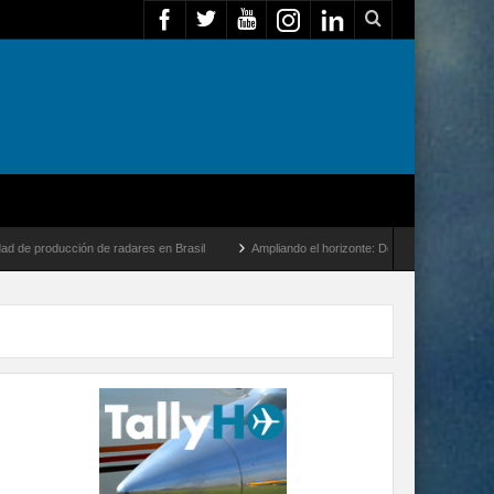
n de radares en Brasil
Ampliando el horizonte: Dentro del vuelo de desarrollo más l