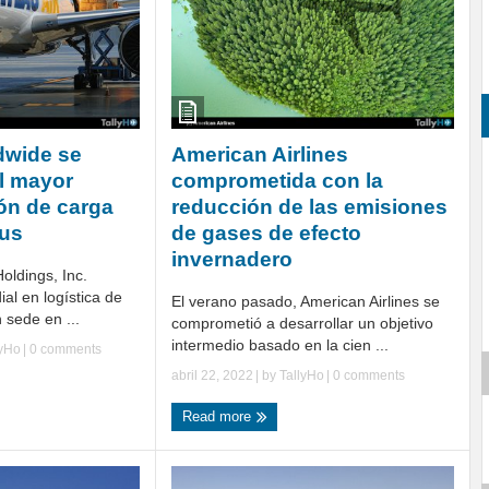
ldwide se
American Airlines
el mayor
comprometida con la
ión de carga
reducción de las emisiones
bus
de gases de efecto
invernadero
oldings, Inc.
ial en logística de
El verano pasado, American Airlines se
 sede en ...
comprometió a desarrollar un objetivo
intermedio basado en la cien ...
lyHo
|
0 comments
abril 22, 2022
| by
TallyHo
|
0 comments
Read more