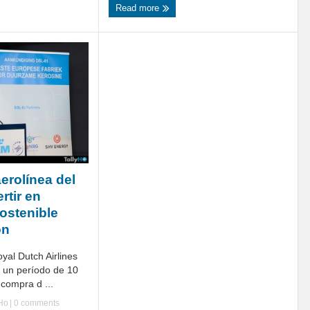
Read more
erolínea del
rtir en
ostenible
ón
yal Dutch Airlines
 un período de 10
 compra d ...
yHo
|
0 comments