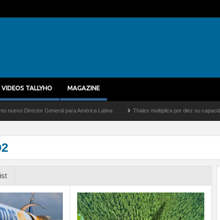
VIDEOS TALLYHO
MAGAZINE
r General para América Latina
Thales multiplica por diez su capacidad de producció
O2
ist