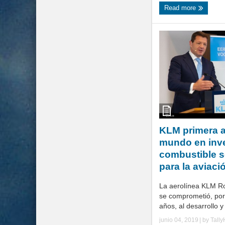
Read more
KLM primera a
mundo en inve
combustible s
para la aviaci
La aerolínea KLM Ro
se comprometió, por
años, al desarrollo y
junio 04, 2019
| by
Tall