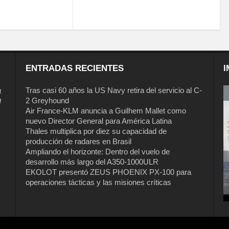
ENTRADAS RECIENTES
I
a
Tras casi 60 años la US Navy retira del servicio al C-
2 Greyhound
l
Air France-KLM anuncia a Guilhem Mallet como
nuevo Director General para América Latina
Thales multiplica por diez su capacidad de
producción de radares en Brasil
Ampliando el horizonte: Dentro del vuelo de
desarrollo más largo del A350-1000ULR
EKOLOT presentó ZEUS PHOENIX PX-100 para
Tras casi 60 años la US Navy retira del
operaciones tácticas y las misiones críticas
servicio al C-2 Greyhound