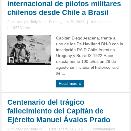
internacional de pilotos militares
chilenos desde Chile a Brasil
Publicado por
TallyHo
|
Date: agosto 29, 2022
|
0 commentarios
|
1827 Views
Capitán Diego Aracena, frente a
uno de los De Havilland DH-9 con la
inscripción RAID Chile-Arjentina-
Uruguay y Brasil IX-1922 Hace
exactamente 100 años un 29 de
agosto se iniciaba el histórico raid
de ...
Read more
Centenario del trágico
fallecimiento del Capitán de
Ejército Manuel Ávalos Prado
Publicado por
TallyHo
|
Date: enero 08, 2019
|
0 commentarios