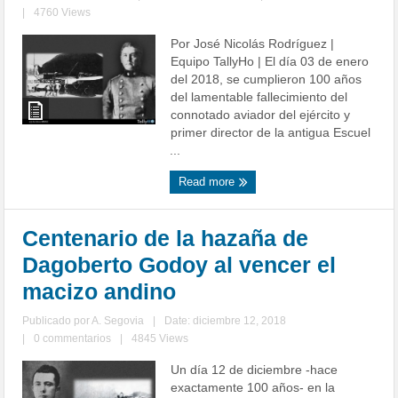
|
4760 Views
Por José Nicolás Rodríguez |
Equipo TallyHo | El día 03 de enero
del 2018, se cumplieron 100 años
del lamentable fallecimiento del
connotado aviador del ejército y
primer director de la antigua Escuel
...
Read more
Centenario de la hazaña de
Dagoberto Godoy al vencer el
macizo andino
Publicado por
A. Segovia
|
Date: diciembre 12, 2018
|
0 commentarios
|
4845 Views
Un día 12 de diciembre -hace
exactamente 100 años- en la