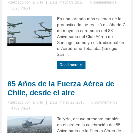
Publicado por
TallyHo
|
Date: mayo 09, 2016
|
0 commentarios
|
3823 Views
En una jornada más soleada de lo
pronosticado, se realizó el sábado 7
de mayo, la ceremonia del 88°
Aniversario del Club Aéreo de
Santiago, como ya es tradicional en
el Aeródromo Tobalaba (Eulogio
Sán ...
Read more
85 Años de la Fuerza Aérea de
Chile, desde el aire
Publicado por
TallyHo
|
Date: marzo 22, 2015
|
0 commentarios
|
4709 Views
TallyHo, estuvo presente también
en el aire en la celebración del 85
Aniversario de la Fuerza Aérea de