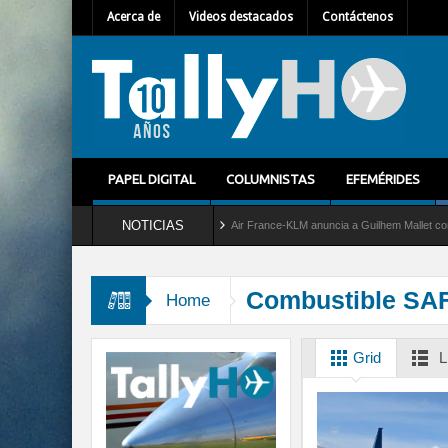
Acerca de
Videos destacados
Contáctenos
PAPEL DIGITAL
COLUMNISTAS
EFEMÉRIDES
NOTICIAS
del servicio al C-2 Greyhound
Air France-KLM anuncia a Guilhem Mallet como nuevo 
Combustible SA
Home
Grid
L