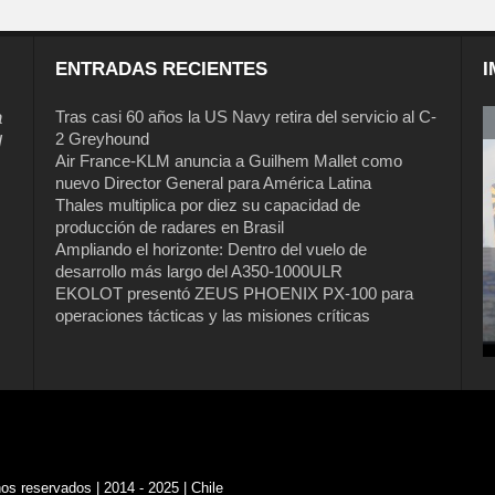
ENTRADAS RECIENTES
I
a
Tras casi 60 años la US Navy retira del servicio al C-
2 Greyhound
l
Air France-KLM anuncia a Guilhem Mallet como
nuevo Director General para América Latina
Thales multiplica por diez su capacidad de
producción de radares en Brasil
Ampliando el horizonte: Dentro del vuelo de
desarrollo más largo del A350-1000ULR
EKOLOT presentó ZEUS PHOENIX PX-100 para
Tras casi 60 años la US Navy retira del
operaciones tácticas y las misiones críticas
servicio al C-2 Greyhound
s reservados | 2014 - 2025 | Chile