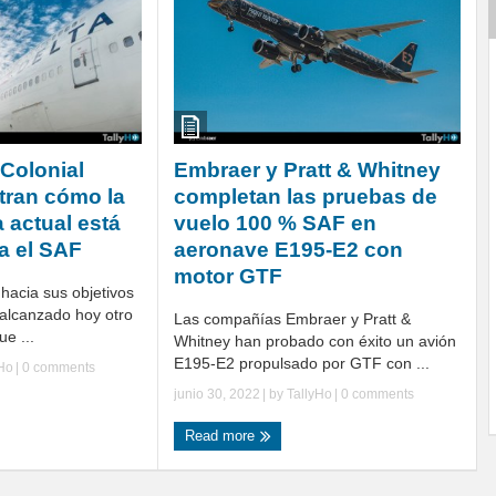
 Colonial
Embraer y Pratt & Whitney
tran cómo la
completan las pruebas de
a actual está
vuelo 100 % SAF en
a el SAF
aeronave E195-E2 con
motor GTF
 hacia sus objetivos
 alcanzado hoy otro
Las compañías Embraer y Pratt &
ue ...
Whitney han probado con éxito un avión
E195-E2 propulsado por GTF con ...
yHo
|
0 comments
junio 30, 2022
| by
TallyHo
|
0 comments
Read more