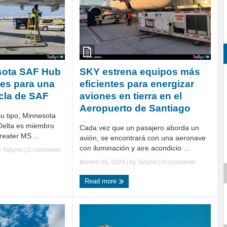
sota SAF Hub
SKY estrena equipos más
es para una
eficientes para energizar
cla de SAF
aviones en tierra en el
Aeropuerto de Santiago
su tipo, Minnesota
Delta es miembro
Cada vez que un pasajero aborda un
reater MS ...
avión, se encontrará con una aeronave
con iluminación y aire acondicio ...
y
TallyHo
|
0 comments
febrero 05, 2024
| by
TallyHo
|
0 comments
Read more