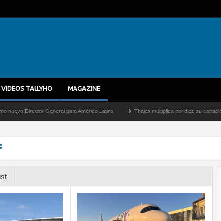
VIDEOS TALLYHO
MAGAZINE
Director General para América Latina
Thales multiplica por diez su capacidad de pr
F
ist