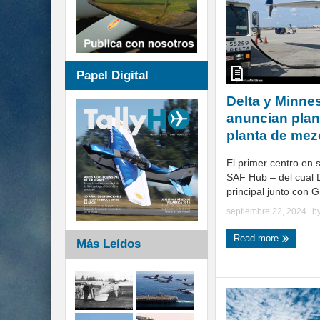
Papel Digital
Delta y Minne
anuncian plan
planta de mez
El primer centro en 
SAF Hub – del cual 
principal junto con G
septiembre 22, 2024
| b
Read more
Más Leídos