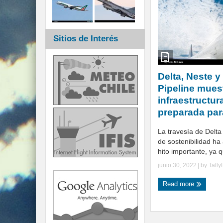
Sitios de Interés
Delta, Neste y
Pipeline mues
infraestructur
preparada par
La travesía de Delta
de sostenibilidad ha
hito importante, ya q
junio 30, 2022
| by
Tall
Read more