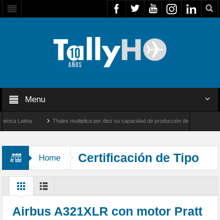
Menu
Latina
Thales multiplica por diez su capacidad de producción de radares en Brasil
s y Farnborough, Reino Unido
Airbus U030 Flexrotor inicia sus operaciones con la 
Certificación de Tipo
Home
Airbus A321XLR con motor Pratt