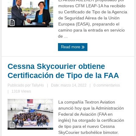
motores CFM LEAP-1A ha recibido
su Certificado de Tipo de la Agencia
de Seguridad Aérea de la Unión
Europea (EASA), preparando el
camino para la entrada en servicio
de ...
Read more
Cessna Skycourier obtiene
Certificación de Tipo de la FAA
Publicado por
TallyHo
|
Date: marzo 14, 2022
|
0 commentarios
|
1318 Views
La compañía Textron Aviation
anunció hoy que la Administración
Federal de Aviación (FAA en
inglés) ha otorgado la certificación
de tipo para el nuevo Cessna
SkyCourier turbohélice bimotor.