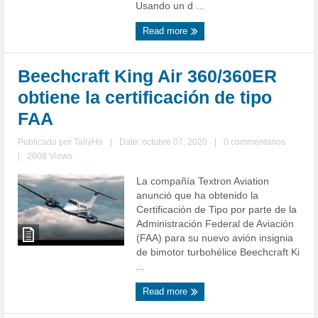
Usando un d ...
Read more
Beechcraft King Air 360/360ER
obtiene la certificación de tipo
FAA
Publicado por
TallyHo
|
Date: octubre 07, 2020
|
0 commentarios
|
2008 Views
La compañía Textron Aviation
anunció que ha obtenido la
Certificación de Tipo por parte de la
Administración Federal de Aviación
(FAA) para su nuevo avión insignia
de bimotor turbohélice Beechcraft Ki
...
Read more