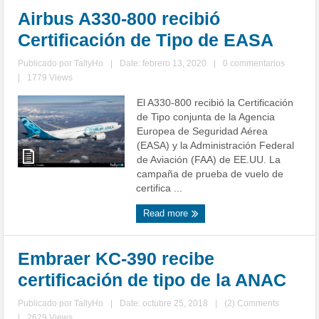
Airbus A330-800 recibió
Certificación de Tipo de EASA
Publicado por
TallyHo
|
Date: febrero 13, 2020
|
0 commentarios
|
1779 Views
El A330-800 recibió la Certificación
de Tipo conjunta de la Agencia
Europea de Seguridad Aérea
(EASA) y la Administración Federal
de Aviación (FAA) de EE.UU. La
campaña de prueba de vuelo de
certifica ...
Read more
Embraer KC-390 recibe
certificación de tipo de la ANAC
Publicado por
TallyHo
|
Date: octubre 25, 2018
|
(2) Comments
|
2629 Views