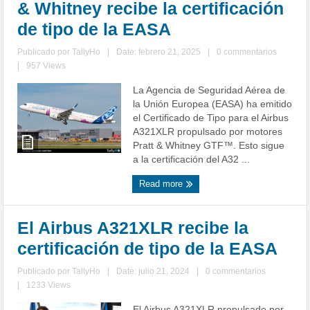
& Whitney recibe la certificación
de tipo de la EASA
Publicado por
TallyHo
|
Date: febrero 21, 2025
|
0 commentarios
|
957 Views
La Agencia de Seguridad Aérea de
la Unión Europea (EASA) ha emitido
el Certificado de Tipo para el Airbus
A321XLR propulsado por motores
Pratt & Whitney GTF™. Esto sigue
a la certificación del A32 ...
Read more
El Airbus A321XLR recibe la
certificación de tipo de la EASA
Publicado por
TallyHo
|
Date: julio 21, 2024
|
0 commentarios
|
1233 Views
El Airbus A321XLR propulsado por