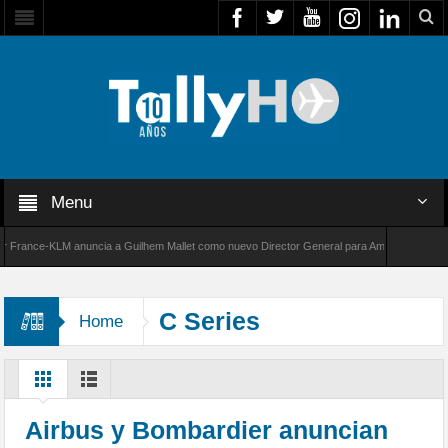
Menu
rance-KLM anuncia a Guilhem Mallet como nuevo Director General para América Latina
00 de Bombardier establece un nuevo récord de velocidad entre Los Ángeles y Farnborough
C Series
Home
Airbus y Bombardier anuncian