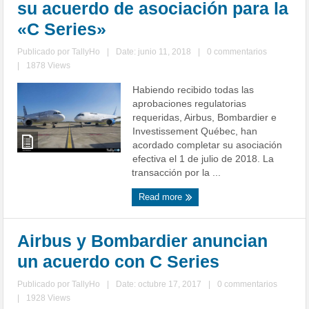
su acuerdo de asociación para la
«C Series»
Publicado por
TallyHo
|
Date: junio 11, 2018
|
0 commentarios
|
1878 Views
Habiendo recibido todas las
aprobaciones regulatorias
requeridas, Airbus, Bombardier e
Investissement Québec, han
acordado completar su asociación
efectiva el 1 de julio de 2018. La
transacción por la ...
Read more
Airbus y Bombardier anuncian
un acuerdo con C Series
Publicado por
TallyHo
|
Date: octubre 17, 2017
|
0 commentarios
|
1928 Views