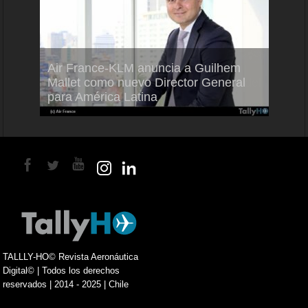
Air France-KLM anuncia a Guilhem
Thale
ra del
Mallet como nuevo Director General
capac
para América Latina
en Br
TALLLY-HO© Revista Aeronáutica
Digital© | Todos los derechos
reservados | 2014 - 2025 | Chile