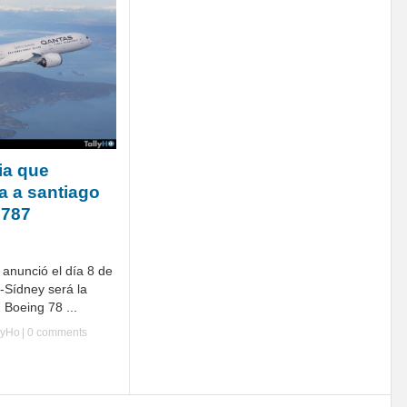
ia que
ta a santiago
B787
anunció el día 8 de
-Sídney será la
 Boeing 78 ...
lyHo
|
0 comments