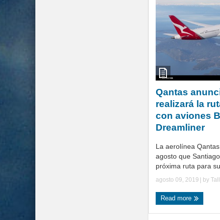
Qantas anunc
realizará la ru
con aviones 
Dreamliner
La aerolínea Qantas 
agosto que Santiago
próxima ruta para su
agosto 09, 2019
| by
Tal
Read more