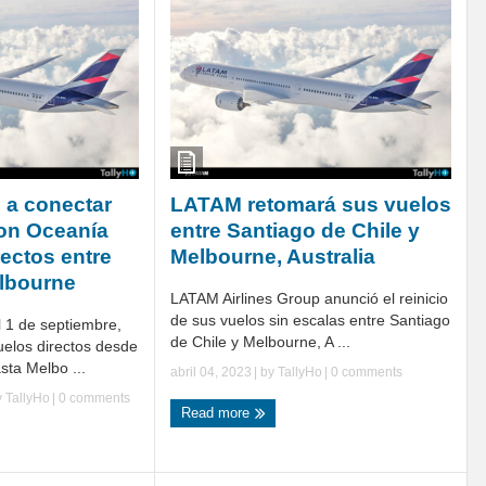
 a conectar
LATAM retomará sus vuelos
on Oceanía
entre Santiago de Chile y
rectos entre
Melbourne, Australia
lbourne
LATAM Airlines Group anunció el reinicio
de sus vuelos sin escalas entre Santiago
 1 de septiembre,
de Chile y Melbourne, A ...
elos directos desde
sta Melbo ...
abril 04, 2023
| by
TallyHo
|
0 comments
y
TallyHo
|
0 comments
Read more