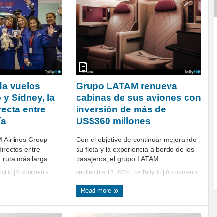
a vuelos
Grupo LATAM renueva
 y Sídney, la
cabinas de sus aviones con
recta entre
inversión de más de
ía
US$360 millones
 Airlines Group
Con el objetivo de continuar mejorando
directos entre
su flota y la experiencia a bordo de los
 ruta más larga ...
pasajeros, el grupo LATAM ...
llyHo
|
0 comments
septiembre 13, 2024
| by
TallyHo
|
0 comments
Read more