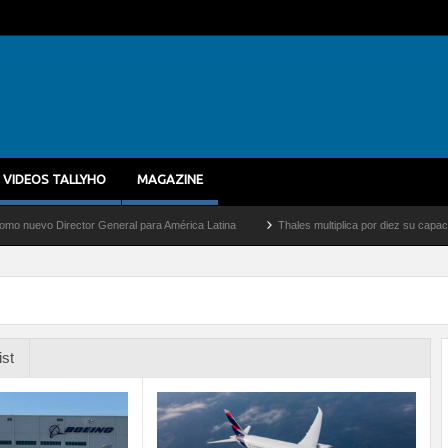
VIDEOS TALLYHO
MAGAZINE
or General para América Latina
Thales multiplica por diez su capacidad de producció
ist