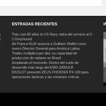
ENTRADAS RECIENTES
I
a
Tras casi 60 años la US Navy retira del servicio al C-
2 Greyhound
l
Air France-KLM anuncia a Guilhem Mallet como
nuevo Director General para América Latina
Thales multiplica por diez su capacidad de
producción de radares en Brasil
Ampliando el horizonte: Dentro del vuelo de
desarrollo más largo del A350-1000ULR
EKOLOT presentó ZEUS PHOENIX PX-100 para
Tras casi 60 años la US Navy retira del
operaciones tácticas y las misiones críticas
servicio al C-2 Greyhound