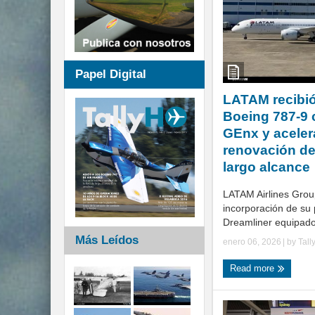
Papel Digital
LATAM recibió
Boeing 787-9
GEnx y aceler
renovación de 
largo alcance
LATAM Airlines Grou
incorporación de su
Dreamliner equipado
Más Leídos
enero 06, 2026
| by
Tall
Read more