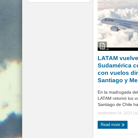
LATAM vuelve
Sudamérica c
con vuelos di
Santiago y Me
En la madrugada del
LATAM retomó los vu
Santiago de Chile ha
septiembre 04, 2023
| b
Read more