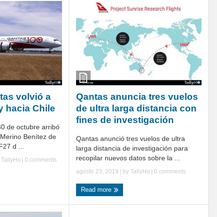
tas volvió a
Qantas anuncia tres vuelos
y hacia Chile
de ultra larga distancia con
fines de investigación
30 de octubre arribó
 Merino Benítez de
Qantas anunció tres vuelos de ultra
F27 d ...
larga distancia de investigación para
recopilar nuevos datos sobre la ...
y
TallyHo
|
0 comments
agosto 23, 2019
| by
TallyHo
|
0 comments
Read more