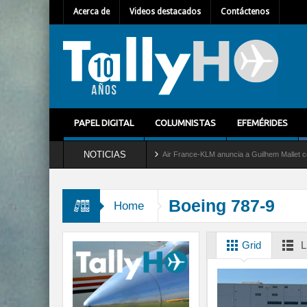
Acerca de
Videos destacados
Contáctenos
PAPEL DIGITAL
COLUMNISTAS
EFEMÉRIDES
NOTICIAS
vicio al C-2 Greyhound
Air France-KLM anuncia a Guilhem Mallet como nuevo Direct
Boeing 787-9
Home
Grid
L