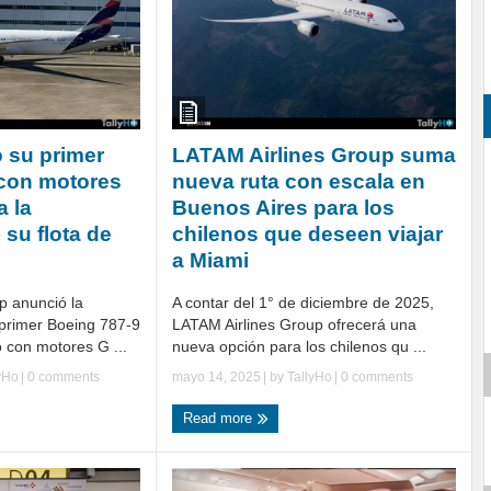
 su primer
LATAM Airlines Group suma
 con motores
nueva ruta con escala en
a la
Buenos Aires para los
su flota de
chilenos que deseen viajar
a Miami
p anunció la
A contar del 1° de diciembre de 2025,
 primer Boeing 787-9
LATAM Airlines Group ofrecerá una
 con motores G ...
nueva opción para los chilenos qu ...
yHo
|
0 comments
mayo 14, 2025
| by
TallyHo
|
0 comments
Read more