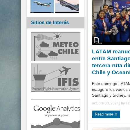
Sitios de Interés
LATAM reanud
entre Santiago
tercera ruta di
Chile y Ocean
Este domingo LATAM
inauguró los vuelos 
Santiago y Sídney, la
octubre 30, 2024
| by
Ta
Read more