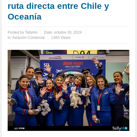
ruta directa entre Chile y
Oceanía
Posted by
TallyHo
Date:
octubre 30, 2024
in:
Aviación Comercial
1383 Views