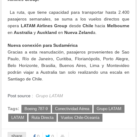
La ruta, que tiene capacidad para transportar hasta 2.400
pasajeros semanales, se suma a los vuelos directos que
opera
LATAM Airlines Group
desde
Chile
hacia
Melbourne
en
Australia
y
Auckland
en
Nueva Zeland
a.
Nueva conexión para Sudamérica
Gracias a esta reanudación, pasajeros provenientes de Sao
Paulo, Río de Janeiro, Curitiba, Florianópolis, Porto Alegre,
Belo Horizonte, Brasilia, Buenos Aires, Lima y Montevideo
podrán viajar a Australia tan solo realizando una escala en
Santiago de Chile.
Post source :
Grupo LATAM
Tags:
Boeing 787-9
Conectividad Aérea
Grupo LATAM
LATAM
Ruta Directa
Vuelos Chile-Oceanía
share
0
0