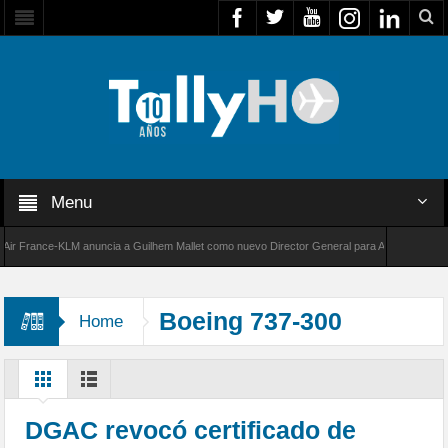
Menu
France-KLM anuncia a Guilhem Mallet como nuevo Director General para América Latina
000 de Bombardier establece un nuevo récord de velocidad entre Los Ángeles y Farnboroug
Boeing 737-300
Home
DGAC revocó certificado de