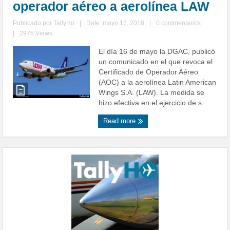
operador aéreo a aerolínea LAW
Publicado por
TallyHo
|
Date: mayo 17, 2018
|
0 commentarios
|
2976 Views
El día 16 de mayo la DGAC, publicó
un comunicado en el que revoca el
Certificado de Operador Aéreo
(AOC) a la aerolínea Latin American
Wings S.A. (LAW). La medida se
hizo efectiva en el ejercicio de s ...
Read more