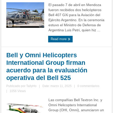
El pasado 7 de abril en Mendoza
fueron recibidos dos helicópteros
Bell 407 GXi para la Aviación del
Ejército Argentino. En la ceremonia
estuvo el Ministro de Defensa de
Argentina Luis Petri, quien hiz ...
Read more
Bell y Omni Helicopters
International Group firman
acuerdo para la evaluación
operativa del Bell 525
Publicado por
TallyHo
|
Date: marzo 11, 2025
|
0 commentarios
|
1056 Views
Las compañías Bell Textron Inc. y
Omni Helicopters International
Group (OHI, Omni), anunciaron un