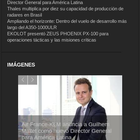
Director General para América Latina
Thales multiplica por diez su capacidad de producción de
radares en Brasil
Ampliando el horizonte: Dentro del vuelo de desarrollo más
largo del A350-1000ULR
EKOLOT presentó ZEUS PHOENIX PX-100 para
operaciones tácticas y las misiones críticas
IMÁGENES
Air France-KLM anuncia a Guilhem
Thale
ra del
Mallet como nuevo Director General
capac
para América Latina
en Br