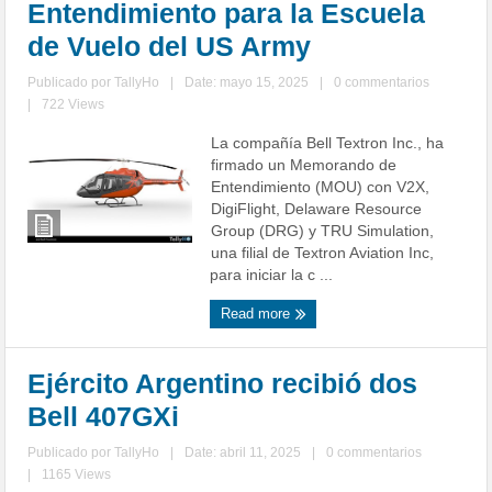
Entendimiento para la Escuela
de Vuelo del US Army
Publicado por
TallyHo
|
Date: mayo 15, 2025
|
0 commentarios
|
722 Views
La compañía Bell Textron Inc., ha
firmado un Memorando de
Entendimiento (MOU) con V2X,
DigiFlight, Delaware Resource
Group (DRG) y TRU Simulation,
una filial de Textron Aviation Inc,
para iniciar la c ...
Read more
Ejército Argentino recibió dos
Bell 407GXi
Publicado por
TallyHo
|
Date: abril 11, 2025
|
0 commentarios
|
1165 Views