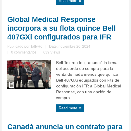
Read more
Global Medical Response
incorpora a su flota quince Bell
407GXi configurados para IFR
Publicado por
TallyHo
|
Date: noviembre 20, 2024
|
0 commentarios
|
639 Views
Bell Textron Inc, anunció la firma
del acuerdo de compra para la
venta de nada menos que quince
Bell 407GXi equipados con kits de
configuración IFR a Global Medical
Response, con una opción de
compra ...
Read more
Canadá anuncia un contrato para