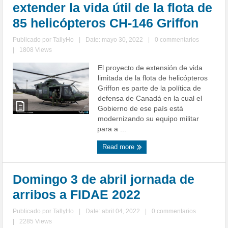
extender la vida útil de la flota de
85 helicópteros CH-146 Griffon
Publicado por
TallyHo
|
Date: mayo 30, 2022
|
0 commentarios
|
1808 Views
El proyecto de extensión de vida
limitada de la flota de helicópteros
Griffon es parte de la política de
defensa de Canadá en la cual el
Gobierno de ese país está
modernizando su equipo militar
para a ...
Read more
Domingo 3 de abril jornada de
arribos a FIDAE 2022
Publicado por
TallyHo
|
Date: abril 04, 2022
|
0 commentarios
|
2285 Views