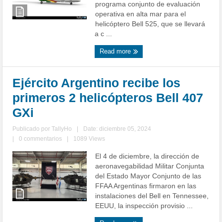
programa conjunto de evaluación
operativa en alta mar para el
helicóptero Bell 525, que se llevará
a c ...
Read more
Ejército Argentino recibe los
primeros 2 helicópteros Bell 407
GXi
Publicado por
TallyHo
|
Date: diciembre 05, 2024
|
0 commentarios
|
1089 Views
El 4 de diciembre, la dirección de
aeronavegabilidad Militar Conjunta
del Estado Mayor Conjunto de las
FFAA Argentinas firmaron en las
instalaciones del Bell en Tennessee,
EEUU, la inspección provisio ...