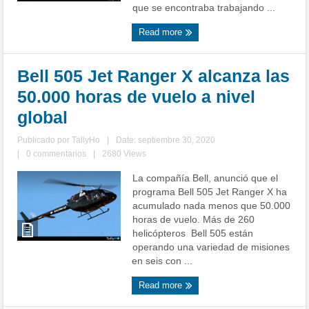
que se encontraba trabajando ...
Read more
Bell 505 Jet Ranger X alcanza las
50.000 horas de vuelo a nivel
global
Publicado por
TallyHo
|
Date: septiembre 30, 2020
|
0 commentarios
|
2680 Views
La compañía Bell, anunció que el
programa Bell 505 Jet Ranger X ha
acumulado nada menos que 50.000
horas de vuelo. Más de 260
helicópteros Bell 505 están
operando una variedad de misiones
en seis con ...
Read more