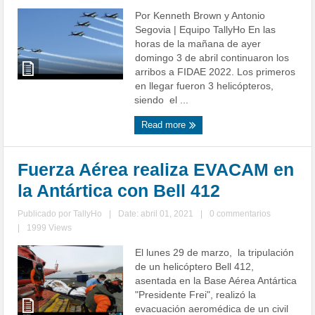
Por Kenneth Brown y Antonio
Segovia | Equipo TallyHo En las
horas de la mañana de ayer
domingo 3 de abril continuaron los
arribos a FIDAE 2022. Los primeros
en llegar fueron 3 helicópteros,
siendo el ...
Read more
Fuerza Aérea realiza EVACAM en
la Antártica con Bell 412
Publicado por
TallyHo
|
Date: abril 01, 2021
|
0 commentarios
|
1999 Views
El lunes 29 de marzo, la tripulación
de un helicóptero Bell 412,
asentada en la Base Aérea Antártica
"Presidente Frei", realizó la
evacuación aeromédica de un civil