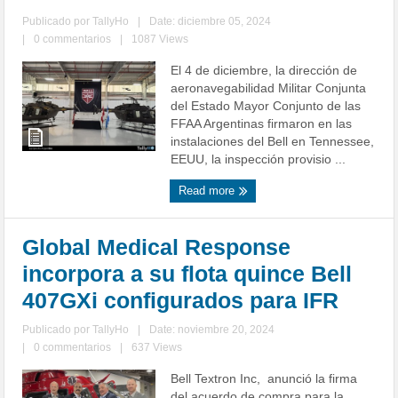
Publicado por
TallyHo
|
Date: diciembre 05, 2024
|
0 commentarios
|
1087 Views
El 4 de diciembre, la dirección de
aeronavegabilidad Militar Conjunta
del Estado Mayor Conjunto de las
FFAA Argentinas firmaron en las
instalaciones del Bell en Tennessee,
EEUU, la inspección provisio ...
Read more
Global Medical Response
incorpora a su flota quince Bell
407GXi configurados para IFR
Publicado por
TallyHo
|
Date: noviembre 20, 2024
|
0 commentarios
|
637 Views
Bell Textron Inc, anunció la firma
del acuerdo de compra para la