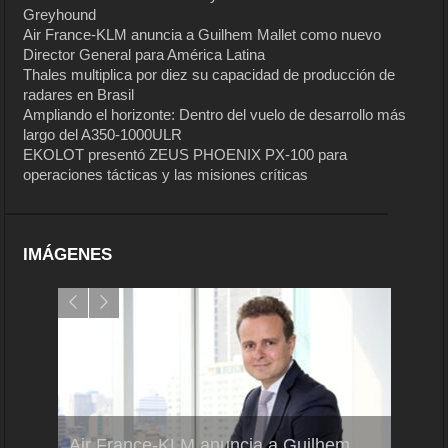
Greyhound
Air France-KLM anuncia a Guilhem Mallet como nuevo
Director General para América Latina
Thales multiplica por diez su capacidad de producción de
radares en Brasil
Ampliando el horizonte: Dentro del vuelo de desarrollo más
largo del A350-1000ULR
EKOLOT presentó ZEUS PHOENIX PX-100 para
operaciones tácticas y las misiones críticas
IMÁGENES
Air France-KLM anuncia a Guilhem
Thale