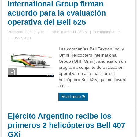
International Group firman
acuerdo para la evaluación
operativa del Bell 525
Publicado por
TallyHo
|
Date: marzo 11, 2025
|
0 commentarios
|
1053 Views
Las compañías Bell Textron Inc. y
Omni Helicopters International
Group (OHI, Omni), anunciaron un
programa conjunto de evaluación
operativa en alta mar para el
helicóptero Bell 525, que se llevará
a c ...
Read more
Ejército Argentino recibe los
primeros 2 helicópteros Bell 407
GXi