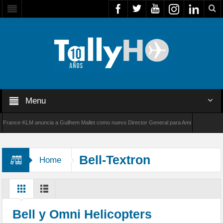
Menu
ce-KLM anuncia a Guilhem Mallet como nuevo Director General para América Latina
 de Bombardier establece un nuevo récord de velocidad entre Los Ángeles y Farnborough, R
Bell-Textron
Home
Bell y Omni Helicopters