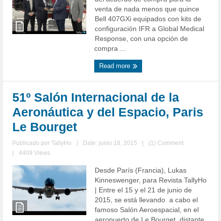
venta de nada menos que quince
Bell 407GXi equipados con kits de
configuración IFR a Global Medical
Response, con una opción de
compra ...
Read more
51º Salón Internacional de la
Aeronáutica y del Espacio, Paris
Le Bourget
Publicado por
TallyHo
|
Date: junio 18, 2015
|
(1) Comment
|
4409 Views
Desde París (Francia), Lukas
Kinneswenger, para Revista TallyHo
| Entre el 15 y el 21 de junio de
2015, se está llevando a cabo el
famoso Salón Aeroespacial, en el
aeropuerto de Le Bourget, distante