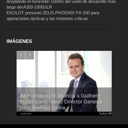
Ampliando el horizonte: Dentro del vuelo de desarrollo más
largo del A350-1000ULR
EKOLOT presentó ZEUS PHOENIX PX-100 para
operaciones tácticas y las misiones críticas
IMÁGENES
Air France-KLM anuncia a Guilhem
Thale
ra del
Mallet como nuevo Director General
capac
para América Latina
en Br