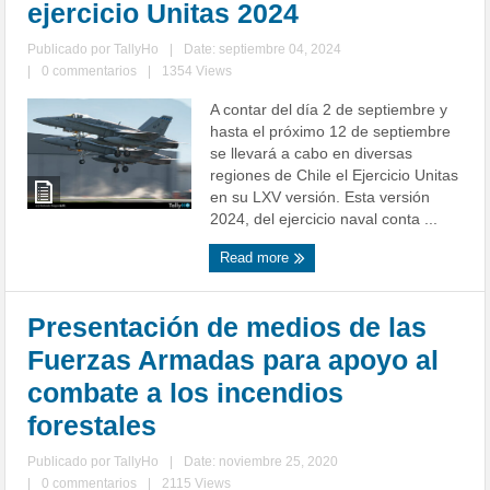
ejercicio Unitas 2024
Publicado por
TallyHo
|
Date: septiembre 04, 2024
|
0 commentarios
|
1354 Views
A contar del día 2 de septiembre y
hasta el próximo 12 de septiembre
se llevará a cabo en diversas
regiones de Chile el Ejercicio Unitas
en su LXV versión. Esta versión
2024, del ejercicio naval conta ...
Read more
Presentación de medios de las
Fuerzas Armadas para apoyo al
combate a los incendios
forestales
Publicado por
TallyHo
|
Date: noviembre 25, 2020
|
0 commentarios
|
2115 Views