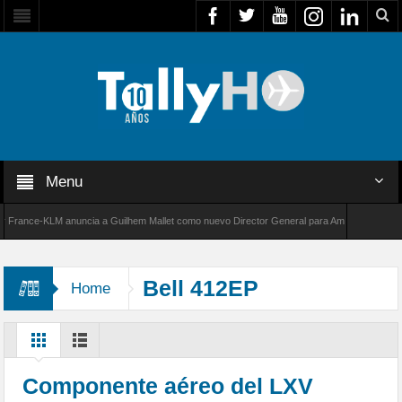
Menu
nce-KLM anuncia a Guilhem Mallet como nuevo Director General para América Latina
 de Bombardier establece un nuevo récord de velocidad entre Los Ángeles y Farnborough, 
Bell 412EP
Home
Componente aéreo del LXV