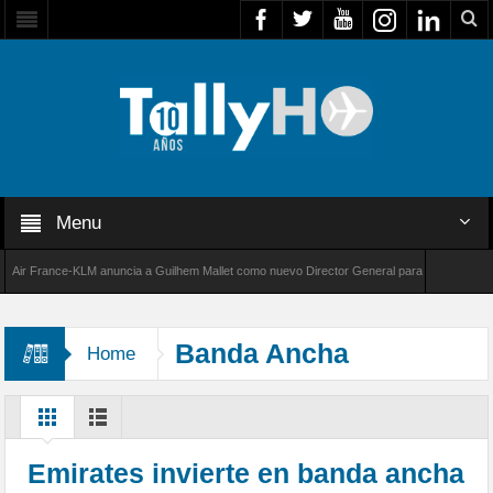
Menu
 France-KLM anuncia a Guilhem Mallet como nuevo Director General para América Latina
8000 de Bombardier establece un nuevo récord de velocidad entre Los Ángeles y Farnborou
Banda Ancha
Home
Emirates invierte en banda ancha