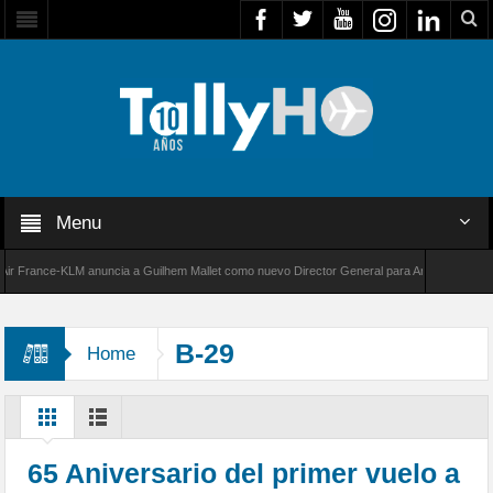
Menu
rance-KLM anuncia a Guilhem Mallet como nuevo Director General para América Latina
00 de Bombardier establece un nuevo récord de velocidad entre Los Ángeles y Farnborough
B-29
Home
65 Aniversario del primer vuelo a