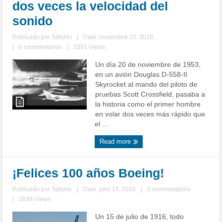
dos veces la velocidad del
sonido
Publicado por
TallyHo
|
Date: noviembre 20, 2018
|
0 commentarios
|
3391 Views
Un día 20 de noviembre de 1953,
en un avión Douglas D-558-II
Skyrocket al mando del piloto de
pruebas Scott Crossfield, pasaba a
la historia como el primer hombre
en volar dos veces más rápido que
el ...
Read more
¡Felices 100 años Boeing!
Publicado por
TallyHo
|
Date: julio 15, 2016
|
0 commentarios
|
2638 Views
Un 15 de julio de 1916, todo