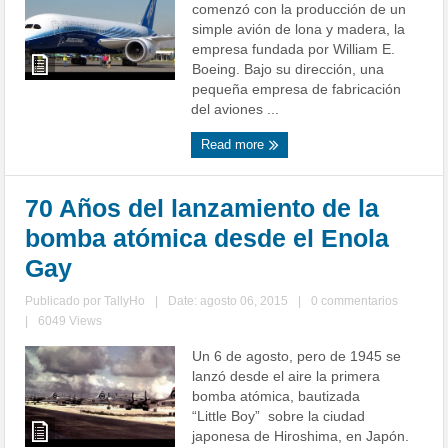
comenzó con la producción de un
simple avión de lona y madera, la
empresa fundada por William E.
Boeing. Bajo su dirección, una
pequeña empresa de fabricación
del aviones ...
Read more
70 Años del lanzamiento de la
bomba atómica desde el Enola
Gay
Publicado por
TallyHo
|
Date: agosto 06, 2015
|
0 commentarios
|
6049 Views
Un 6 de agosto, pero de 1945 se
lanzó desde el aire la primera
bomba atómica, bautizada
“Little Boy” sobre la ciudad
japonesa de Hiroshima, en Japón.