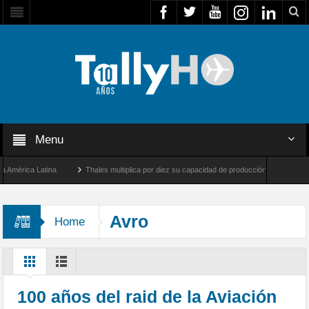
Menu
rica Latina
Thales multiplica por diez su capacidad de producción de radares en Bra
ngeles y Farnborough, Reino Unido
Airbus U030 Flexrotor inicia sus operaciones co
Avro
Home
100 años del raid de la Aviación