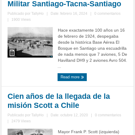
Militar Santiago-Tacna-Santiago
Publicado por
TallyHo
|
Date: febrero 16, 2024
|
0 commentarios
|
1900 Views
Hace exactamente 100 años un 16
de febrero de 1924, despegaba
desde la histórica Base Aérea El
Bosque en Santiago una escuadrilla
de nada menos que 7 aviones, 5 De
Havilland DH9 y 2 aviones Avro 504.
...
Read more
Cien años de la llegada de la
misión Scott a Chile
Publicado por
TallyHo
|
Date: octubre 12, 2020
|
0 commentarios
|
2479 Views
Mayor Frank P. Scott (izquierda)