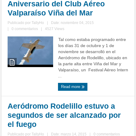
Aniversario del Club Aéreo
Valparaíso Viña del Mar
Publicado por
TallyHo
|
Date: noviembre 04, 2015
|
0 commentarios
|
4527 Views
Tal como estaba programado entre
los días 31 de octubre y 1 de
noviembre se desarrolló en el
Aeródromo de Rodelillo, ubicado en
la parte alta entre Viña del Mar y
Valparaíso, un Festival Aéreo Intern
...
Read more
Aeródromo Rodelillo estuvo a
segundos de ser alcanzado por
el fuego
Publicado por
TallyHo
|
Date: marzo 14, 2015
|
0 commentarios