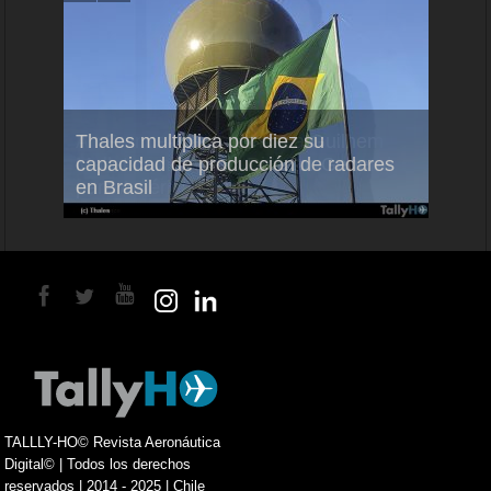
em
Thales multiplica por diez su
Ampli
ral
capacidad de producción de radares
vuelo
en Brasil
A350
TALLLY-HO© Revista Aeronáutica
Digital© | Todos los derechos
reservados | 2014 - 2025 | Chile