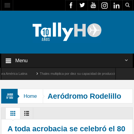
Menu
mérica Latina
Thales multiplica por diez su capacidad de producción de radares en B
 Ángeles y Farnborough, Reino Unido
Airbus U030 Flexrotor inicia sus operaciones 
Aeródromo Rodelillo
Home
A toda acrobacia se celebró el 80