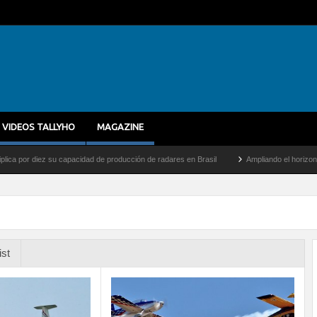
VIDEOS TALLYHO
MAGAZINE
 diez su capacidad de producción de radares en Brasil
Ampliando el horizonte: Dentr
ist