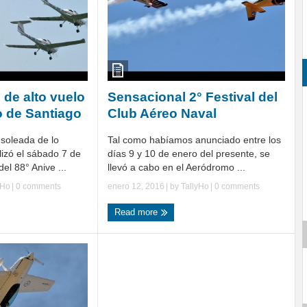
 de alto vuelo
Sensacional 2° Festival del
o de Santiago
Club Aéreo Naval
soleada de lo
Tal como habíamos anunciado entre los
lizó el sábado 7 de
días 9 y 10 de enero del presente, se
el 88° Anive ...
llevó a cabo en el Aeródromo ...
yHo
|
0 comments
enero 12, 2016
| by
TallyHo
|
0 comments
Read more