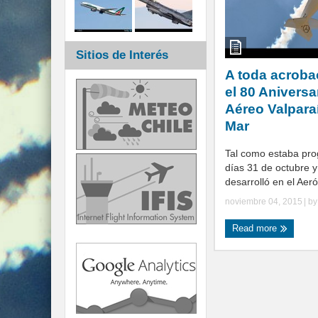
Sitios de Interés
A toda acroba
el 80 Aniversa
Aéreo Valpara
Mar
Tal como estaba pro
días 31 de octubre 
desarrolló en el Aer
noviembre 04, 2015
| b
Read more