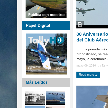
Papel Digital
88 Aniversario
del Club Aére
En una jornada más 
pronosticado, se rea
mayo, la ceremonia d
mayo 09, 2016
| by
Tall
Read more
Más Leídos