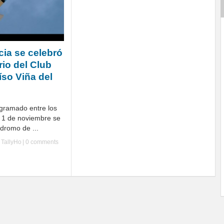
cia se celebró
rio del Club
íso Viña del
gramado entre los
y 1 de noviembre se
ódromo de ...
y
TallyHo
|
0 comments