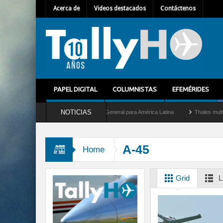
Acerca de
Videos destacados
Contáctenos
PAPEL DIGITAL
COLUMNISTAS
EFEMÉRIDES
NOTICIAS
lhem Mallet como nuevo Director General para América Latina
Thales multiplica por
A-45
Home
Grid
L