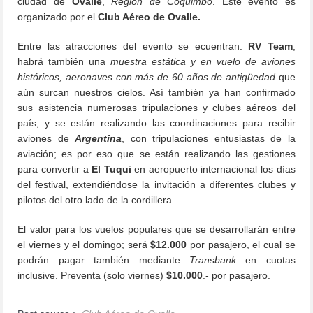
ciudad de
Ovalle
,
Región de Coquimbo
. Este evento es
organizado por el
Club Aéreo de Ovalle.
Entre las atracciones del evento se ecuentran:
RV Team
,
habrá también una
muestra estática y en vuelo de aviones
históricos, aeronaves con más de 60 años de antigüedad
que
aún surcan nuestros cielos. Así también ya han confirmado
sus asistencia numerosas tripulaciones y clubes aéreos del
país, y se están realizando las coordinaciones para recibir
aviones de
Argentina
, con tripulaciones entusiastas de la
aviación; es por eso que se están realizando las gestiones
para convertir a
El Tuqui
en aeropuerto internacional los días
del festival, extendiéndose la invitación a diferentes clubes y
pilotos del otro lado de la cordillera.
El valor para los vuelos populares que se desarrollarán entre
el viernes y el domingo; será
$12.000
por pasajero, el cual se
podrán pagar también mediante
Transbank
en cuotas
inclusive. Preventa (solo viernes)
$10.000
.- por pasajero.