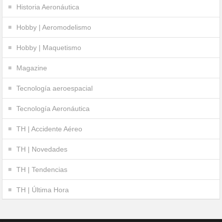
Historia Aeronáutica
Hobby | Aeromodelismo
Hobby | Maquetismo
Magazine
Tecnología aeroespacial
Tecnología Aeronáutica
TH | Accidente Aéreo
TH | Novedades
TH | Tendencias
TH | Última Hora