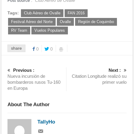
Post source :
Club Aéreo de Ovalle
Tags:
Club Aéreo de Ovalle
FAN 2016
Festival Aéreo del Norte
Ovalle
Región de Coquimbo
RV Team
Vuelos Populares
share
0
0
Previous :
Next :
Nueva incursión de
Citation Longitude realizó su
bombarderos rusos Tu-160
primer vuelo
en Europa
About The Author
TallyHo