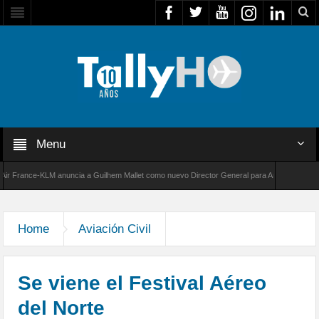
Menu
rance-KLM anuncia a Guilhem Mallet como nuevo Director General para América Latina
00 de Bombardier establece un nuevo récord de velocidad entre Los Ángeles y Farnborough
Home
Aviación Civil
Se viene el Festival Aéreo
del Norte