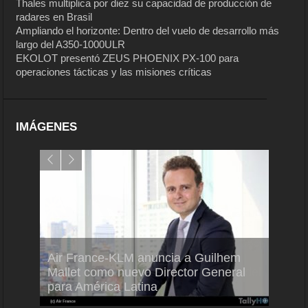
Thales multiplica por diez su capacidad de producción de
radares en Brasil
Ampliando el horizonte: Dentro del vuelo de desarrollo más
largo del A350-1000ULR
EKOLOT presentó ZEUS PHOENIX PX-100 para
operaciones tácticas y las misiones críticas
IMÁGENES
Air France-KLM anuncia a Guilhem
Thale
ra del
Mallet como nuevo Director General
capac
para América Latina
en Br