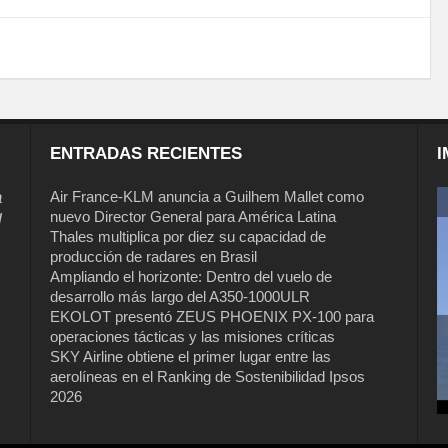
ENTRADAS RECIENTES
I
a
Air France-KLM anuncia a Guilhem Mallet como
nuevo Director General para América Latina
l
Thales multiplica por diez su capacidad de
producción de radares en Brasil
Ampliando el horizonte: Dentro del vuelo de
desarrollo más largo del A350-1000ULR
EKOLOT presentó ZEUS PHOENIX PX-100 para
operaciones tácticas y las misiones críticas
Air France-KLM anuncia a Guilhem
SKY Airline obtiene el primer lugar entre las
Mallet como nuevo Director General
aerolíneas en el Ranking de Sostenibilidad Ipsos
para América Latina
2026