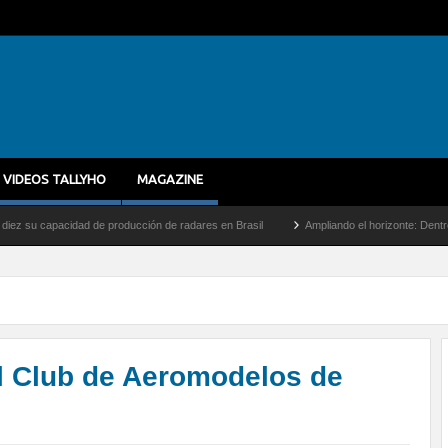
VIDEOS TALLYHO
MAGAZINE
dad de producción de radares en Brasil
Ampliando el horizonte: Dentro del vuelo de
l Club de Aeromodelos de