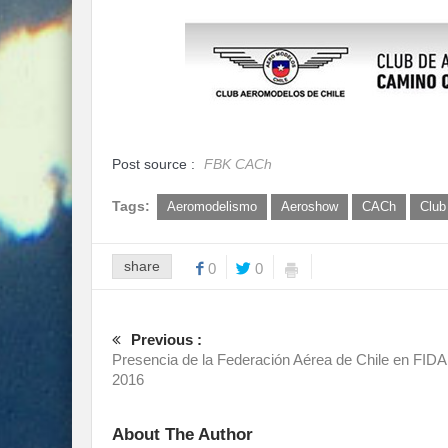
Post source :
FBK CACh
Tags:
Aeromodelismo
Aeroshow
CACh
Club
share
0
0
Previous :
Presencia de la Federación Aérea de Chile en FID
2016
About The Author