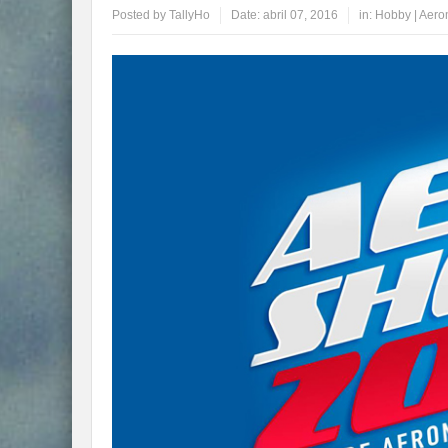
Posted by
TallyHo
Date:
abril 07, 2016
in:
Hobby | Aer