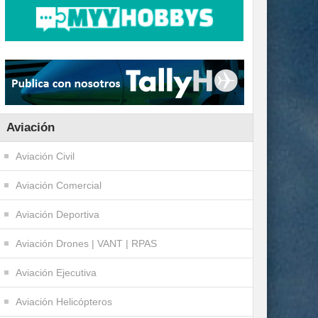
Aviación
Aviación Civil
Aviación Comercial
Aviación Deportiva
Aviación Drones | VANT | RPAS
Aviación Ejecutiva
Aviación Helicópteros