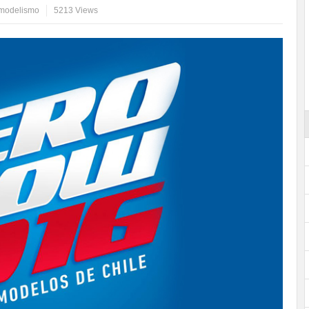
omodelismo
5213 Views