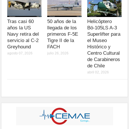
Tras casi 60
50 años de la
Helicóptero
años la US
llegada de los
Bö-105LS A-3
Navy retira del
primeros F-5E
Superlifter para
servicio al C-2
Tigre II de la
el Museo
Greyhound
FACH
Histórico y
Centro Cultural
agosto 07, 2026
julio 26, 2026
de Carabineros
de Chile
abril 02, 2026