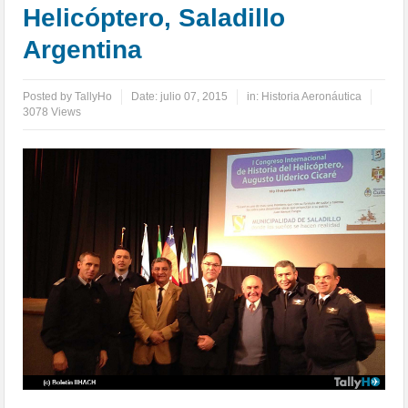
Helicóptero, Saladillo
Argentina
Posted by
TallyHo
Date:
julio 07, 2015
in:
Historia Aeronáutica
3078 Views