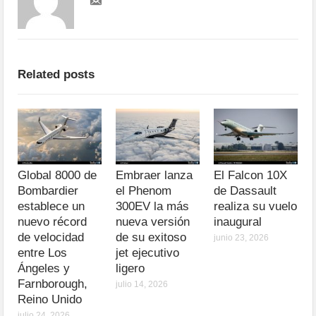
Related posts
Global 8000 de
Embraer lanza
El Falcon 10X
Bombardier
el Phenom
de Dassault
establece un
300EV la más
realiza su vuelo
nuevo récord
nueva versión
inaugural
de velocidad
de su exitoso
junio 23, 2026
entre Los
jet ejecutivo
Ángeles y
ligero
Farnborough,
julio 14, 2026
Reino Unido
julio 24, 2026