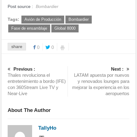
Post source :
Bombardier
Tags:
Avión de Producción
Bombardier
Fase de ensamblaje
Global 8000
share
0
0
Previous :
Next :
Thales revoluciona el
LATAM apuesta por nuevos
entretenimiento a bordo (IFE)
y renovados lounges para
con 360Stream Live TV y
mejorar la experiencia en los
Near-Live
aeropuertos
About The Author
TallyHo