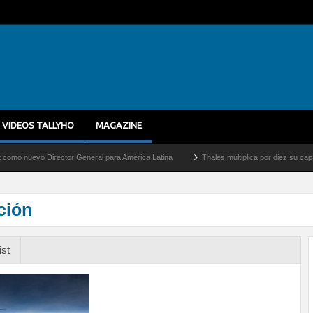
VIDEOS TALLYHO
MAGAZINE
vo Director General para América Latina
Thales multiplica por diez su capacidad de
ción
ist