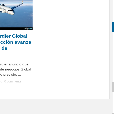
dier Global
ucción avanza
l de
dier anunció que
 de negocios Global
 previsto, ...
Ho
|
0 comments