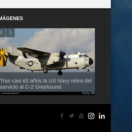
MÁGENES
Air France-KLM anuncia a Guilhem
Thales multipl
Tras casi 60 años la US Navy retira del
Mallet como nuevo Director General
capacidad de 
servicio al C-2 Greyhound
para América Latina
en Brasil