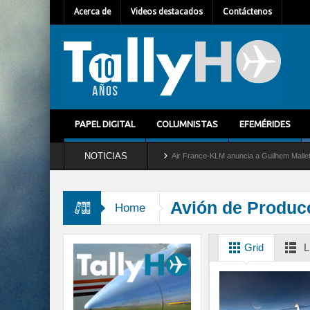
Acerca de
Videos destacados
Contáctenos
PAPEL DIGITAL
COLUMNISTAS
EFEMÉRIDES
NOTICIAS
ira del servicio al C-2 Greyhound
Air France-KLM anuncia a Guilhem Mallet como nue
Avión de Produc
Home
Grid
L