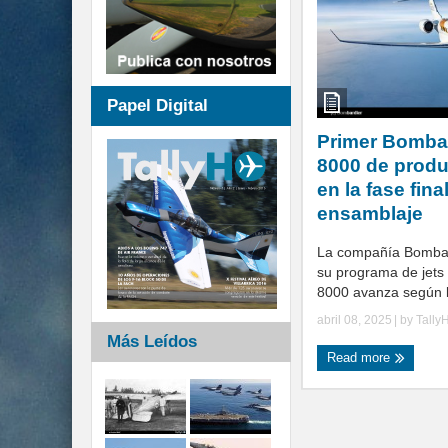
Papel Digital
Primer Bombar
8000 de prod
en la fase fina
ensamblaje
La compañía Bombar
su programa de jets
8000 avanza según lo
abril 08, 2025
| by
Tally
Más Leídos
Read more