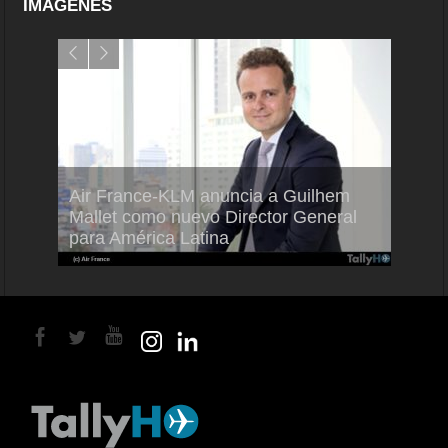
IMÁGENES
Air France-KLM anuncia a Guilhem
Thale
ra del
Mallet como nuevo Director General
capac
para América Latina
en Br