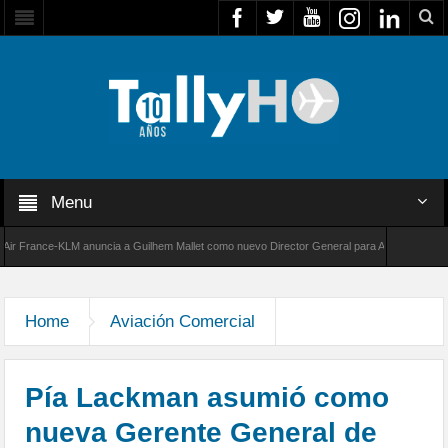
Menu
rance-KLM anuncia a Guilhem Mallet como nuevo Director General para América Latina
00 de Bombardier establece un nuevo récord de velocidad entre Los Ángeles y Farnborough
Home
Aviación Comercial
Pía Lackman asumió como
nueva Gerente General de