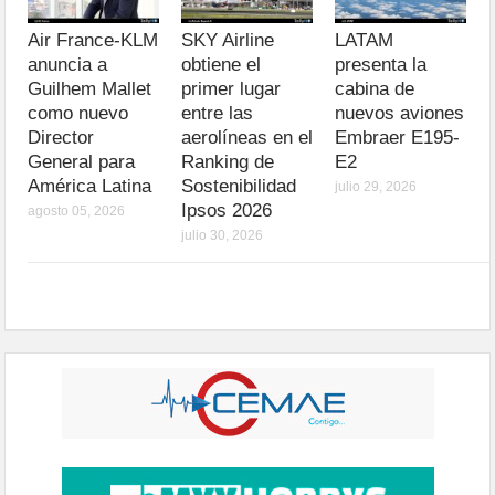
Air France-KLM
SKY Airline
LATAM
anuncia a
obtiene el
presenta la
Guilhem Mallet
primer lugar
cabina de
como nuevo
entre las
nuevos aviones
Director
aerolíneas en el
Embraer E195-
General para
Ranking de
E2
América Latina
Sostenibilidad
julio 29, 2026
Ipsos 2026
agosto 05, 2026
julio 30, 2026