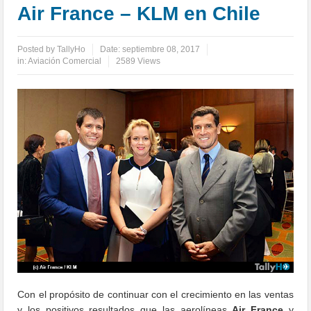
Air France – KLM en Chile
Posted by
TallyHo
Date:
septiembre 08, 2017
in:
Aviación Comercial
2589 Views
Con el propósito de continuar con el crecimiento en las ventas
y los positivos resultados que las aerolíneas
Air France
y