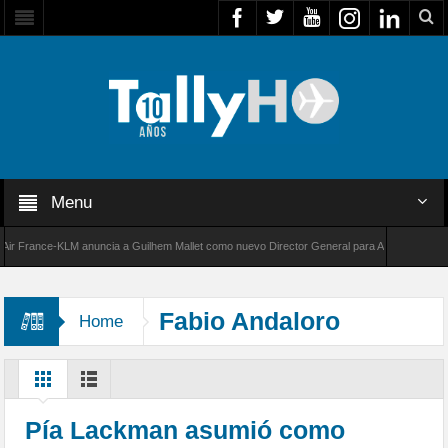
Menu
France-KLM anuncia a Guilhem Mallet como nuevo Director General para América Latina
000 de Bombardier establece un nuevo récord de velocidad entre Los Ángeles y Farnboroug
Fabio Andaloro
Home
Pía Lackman asumió como