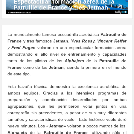
Espectacular formación aérea de la
Patruille de France y tres Jetman
La mundialmente famosa escuadrilla acrobática
Patrouille de
France
y tres famosos
Jetman
,
Yves Rossy, Vincent Reffet
y
Fred Fugen
volaron en una espectacular formación aérea
demostrando el alto nivel de entrenamiento y capacidades
tanto de los pilotos de los
Alphajets
de la
Patrouille de
France
como de los
Jetman
, siendo la primera en el mundo
de este tipo.
Esta hazaña técnica demuestra la excelencia acrobática de
ambos equipos. Gracias a los intensivos programas de
preparación y coordinación desarrollados por ambas
agrupaciones, que les permitieron volar juntos en una
coreografía sin precedentes, a pesar de sus muy diferentes
tamaños y características de vuelo. Este histórico vuelo duró
nueve minutos. Los
«Jetman»
volaron a pocos metros de los
Alphajets
de la
Patrouille de France
, utilizando sólo el