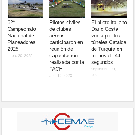
62°
Pilotos civiles
El piloto italiano
Campeonato
de clubes
Dario Costa
Nacional de
aéreos
vuela por los
Planeadores
participaron en
túneles Çatalca
2025
reunión de
de Turquía en
capacitación
menos de 44
enero 20, 2025
realizada por la
segundos
FACH
septiembre 09,
2021
abril 12, 2023