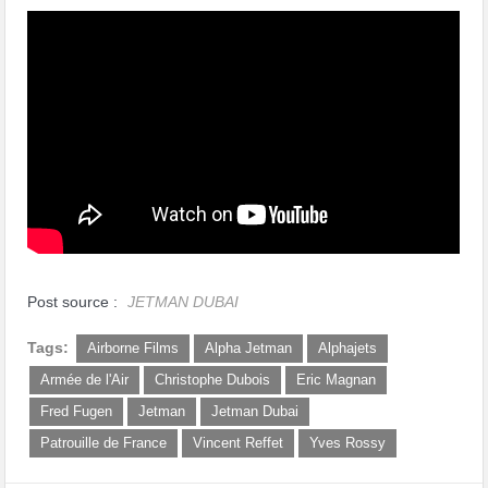
Post source :
JETMAN DUBAI
Tags:
Airborne Films
Alpha Jetman
Alphajets
Armée de l'Air
Christophe Dubois
Eric Magnan
Fred Fugen
Jetman
Jetman Dubai
Patrouille de France
Vincent Reffet
Yves Rossy