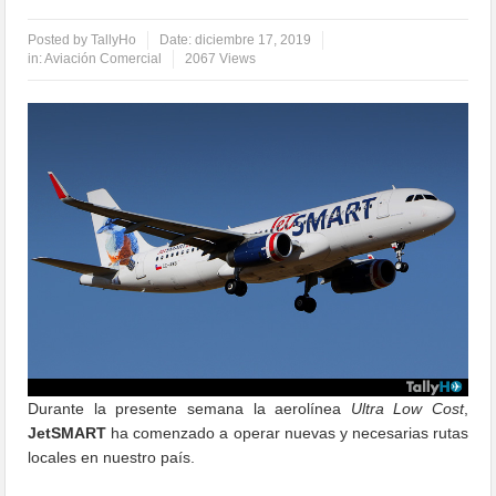
Posted by
TallyHo
Date:
diciembre 17, 2019
in:
Aviación Comercial
2067 Views
Durante la presente semana la aerolínea
Ultra Low Cost
,
JetSMART
ha comenzado a operar nuevas y necesarias rutas
locales en nuestro país.