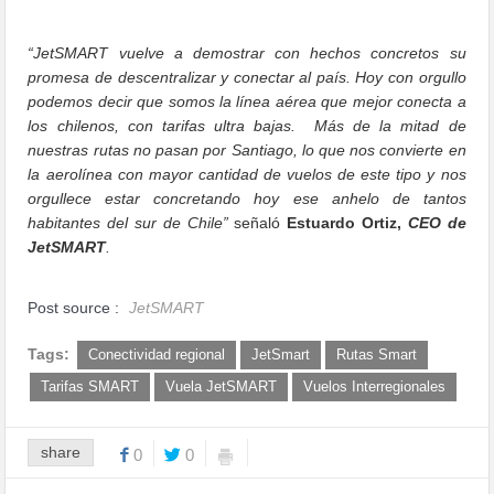
“JetSMART vuelve a demostrar con hechos concretos su
promesa de descentralizar y conectar al país. Hoy con orgullo
podemos decir que somos la línea aérea que mejor conecta a
los chilenos, con tarifas ultra bajas. Más de la mitad de
nuestras rutas no pasan por Santiago, lo que nos convierte en
la aerolínea con mayor cantidad de vuelos de este tipo y nos
orgullece estar concretando hoy ese anhelo de tantos
habitantes del sur de Chile”
señaló
Estuardo Ortiz,
CEO de
JetSMART
.
Post source :
JetSMART
Tags:
Conectividad regional
JetSmart
Rutas Smart
Tarifas SMART
Vuela JetSMART
Vuelos Interregionales
share
0
0