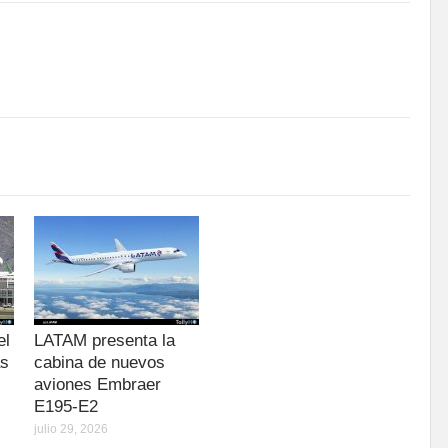
el
LATAM presenta la
as
cabina de nuevos
aviones Embraer
E195-E2
julio 29, 2026