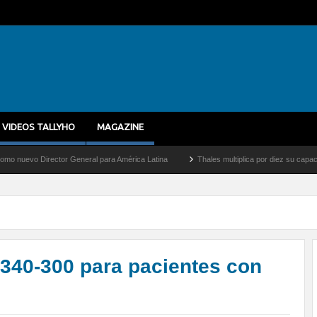
VIDEOS TALLYHO
MAGAZINE
ector General para América Latina
Thales multiplica por diez su capacidad de produ
-340-300 para pacientes con