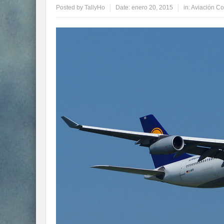
Posted by
TallyHo
Date:
enero 20, 2015
in:
Aviación Co