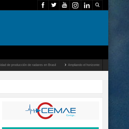
cción de radares en Brasil
Ampliando el horizonte: Dentro del vuelo de desarrollo m