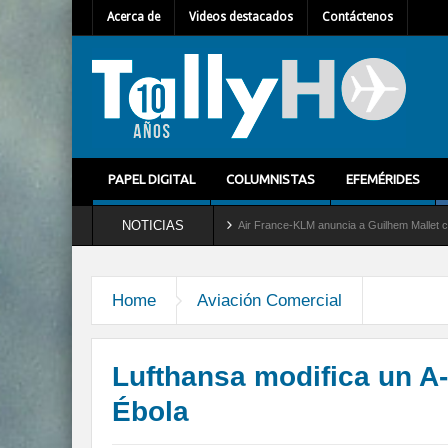
Acerca de
Videos destacados
Contáctenos
PAPEL DIGITAL
COLUMNISTAS
EFEMÉRIDES
NOTICIAS
 servicio al C-2 Greyhound
Air France-KLM anuncia a Guilhem Mallet como nuevo Dir
Home
Aviación Comercial
Lufthansa modifica un A
Ébola