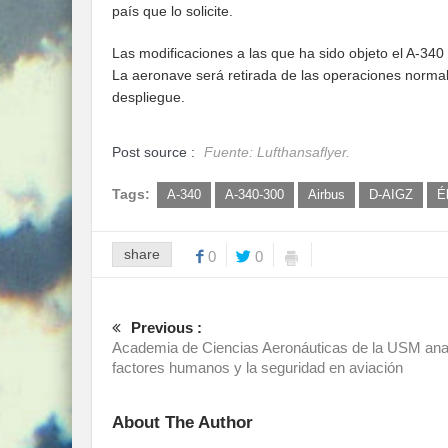
país que lo solicite.
Las modificaciones a las que ha sido objeto el A-34
La aeronave será retirada de las operaciones normal
despliegue.
Post source :
Fuente: Lufthansaflyer.
Tags:
A-340
A-340-300
Airbus
D-AIGZ
É
share
0
0
Previous :
Academia de Ciencias Aeronáuticas de la USM ana
factores humanos y la seguridad en aviación
About The Author