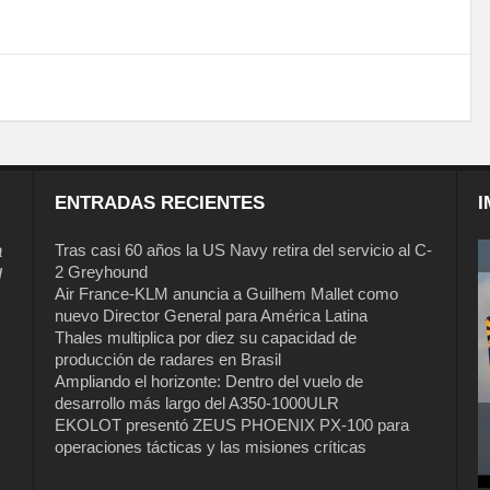
ENTRADAS RECIENTES
I
a
Tras casi 60 años la US Navy retira del servicio al C-
2 Greyhound
l
Air France-KLM anuncia a Guilhem Mallet como
nuevo Director General para América Latina
Thales multiplica por diez su capacidad de
producción de radares en Brasil
Ampliando el horizonte: Dentro del vuelo de
desarrollo más largo del A350-1000ULR
EKOLOT presentó ZEUS PHOENIX PX-100 para
Tras casi 60 años la US Navy retira del
operaciones tácticas y las misiones críticas
servicio al C-2 Greyhound