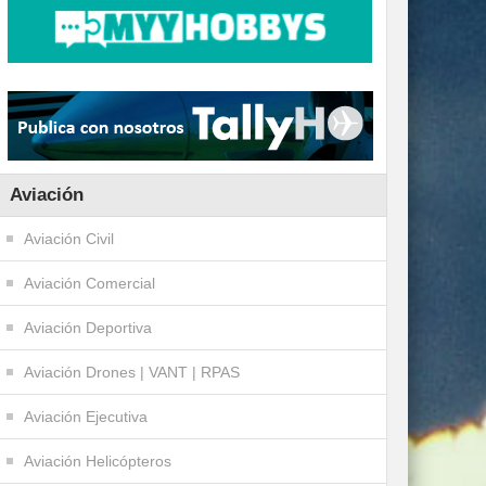
Aviación
Aviación Civil
Aviación Comercial
Aviación Deportiva
Aviación Drones | VANT | RPAS
Aviación Ejecutiva
Aviación Helicópteros