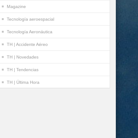
Magazine
Tecnología aeroespacial
Tecnología Aeronáutica
TH | Accidente Aéreo
TH | Novedades
TH | Tendencias
TH | Última Hora